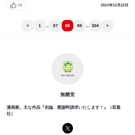
18
2021年12月22日
<
1
...
87
88
89
...
304
>
無糖党
漫画家。主な作品『勿論、慰謝料請求いたします！』（双葉
社）