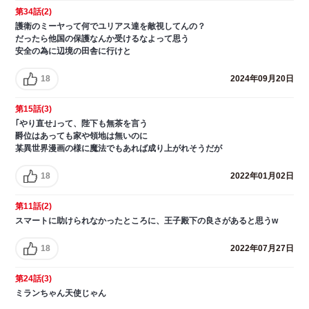
第34話(2)
護衛のミーヤって何でユリアス達を敵視してんの？
だったら他国の保護なんか受けるなよって思う
安全の為に辺境の田舎に行けと
18
2024年09月20日
第15話(3)
｢やり直せ｣って、陛下も無茶を言う
爵位はあっても家や領地は無いのに
某異世界漫画の様に魔法でもあれば成り上がれそうだが
18
2022年01月02日
第11話(2)
スマートに助けられなかったところに、王子殿下の良さがあると思うw
18
2022年07月27日
第24話(3)
ミランちゃん天使じゃん