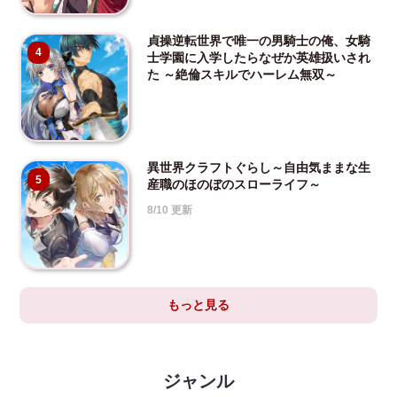
貞操逆転世界で唯一の男騎士の俺、女騎
4
士学園に入学したらなぜか英雄扱いされ
た ～絶倫スキルでハーレム無双～
異世界クラフトぐらし～自由気ままな生
5
産職のほのぼのスローライフ～
8/10 更新
もっと見る
ジャンル