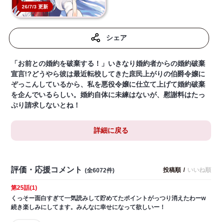
26/7/3 更新
シェア
「お前との婚約を破棄する！」いきなり婚約者からの婚約破棄
宣言!?どうやら彼は最近転校してきた庶民上がりの伯爵令嬢に
ぞっこんしているから、私を悪役令嬢に仕立て上げて婚約破棄
を企んでいるらしい。婚約自体に未練はないが、慰謝料はたっ
ぷり請求しないとね！
詳細に戻る
評価・応援コメント
投稿順
/
いいね順
(全6072件)
第25話(1)
くっそー面白すぎて一気読みして貯めてたポイントがっつり消えたわーw
続き楽しみにしてます。みんなに幸せになって欲しいー！