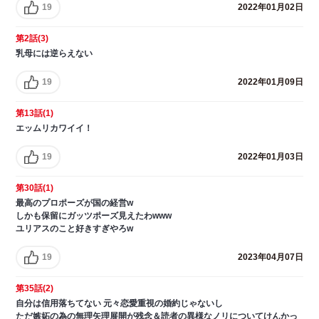
19
2022年01月02日
第2話(3)
乳母には逆らえない
19
2022年01月09日
第13話(1)
エッムリカワイイ！
19
2022年01月03日
第30話(1)
最高のプロポーズが国の経営w
しかも保留にガッツポーズ見えたわwww
ユリアスのこと好きすぎやろw
19
2023年04月07日
第35話(2)
自分は信用落ちてない 元々恋愛重視の婚約じゃないし
ただ嫉妬の為の無理矢理展開が残念＆読者の異様なノリについてけんかっ