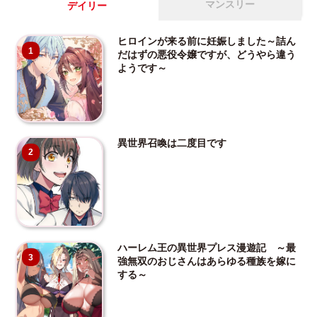
マンスリー
デイリー
ヒロインが来る前に妊娠しました～詰ん
1
だはずの悪役令嬢ですが、どうやら違う
ようです～
異世界召喚は二度目です
2
ハーレム王の異世界プレス漫遊記 ～最
3
強無双のおじさんはあらゆる種族を嫁に
する～