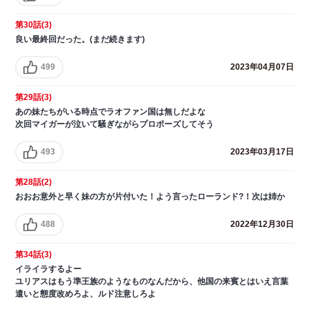
第30話(3)
良い最終回だった。(まだ続きます)
499
2023年04月07日
第29話(3)
あの妹たちがいる時点でラオファン国は無しだよな
次回マイガーが泣いて騒ぎながらプロポーズしてそう
493
2023年03月17日
第28話(2)
おおお意外と早く妹の方が片付いた！よう言ったローランド?！次は姉か
488
2022年12月30日
第34話(3)
イライラするよー
ユリアスはもう準王族のようなものなんだから、他国の来賓とはいえ言葉
遣いと態度改めろよ、ルド注意しろよ