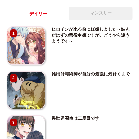
マンスリー
デイリー
ヒロインが来る前に妊娠しました～詰ん
1
だはずの悪役令嬢ですが、どうやら違う
ようです～
雑用付与術師が自分の最強に気付くまで
2
異世界召喚は二度目です
3