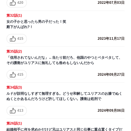
420
2022年07月03日
第32話(1)
女の子かと思ったら男の子だった！笑
殿下がんばれ?！
415
2023年11月17日
第35話(2)
「信用されてないんだな」←当たり前だろ、他国のやつとベタベタして、
その護衛がユリアスに無礼しても咎めもしないんだから
415
2024年09月27日
第34話(3)
ルドが説明なしすぎて無理すぎる。どうせ和解してユリアスのお膝でぬく
ぬくとかあるんだろうけど許してほしくない。護衛は処刑で
413
2024年09月06日
第26話(1)
結婚相手に何を求めかだけど兄はユリアスと同じ仕事に重点置くタイプだ