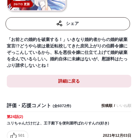
26/7/3 更新
シェア
「お前との婚約を破棄する！」いきなり婚約者からの婚約破棄
宣言!?どうやら彼は最近転校してきた庶民上がりの伯爵令嬢に
ぞっこんしているから、私を悪役令嬢に仕立て上げて婚約破棄
を企んでいるらしい。婚約自体に未練はないが、慰謝料はたっ
ぷり請求しないとね！
詳細に戻る
評価・応援コメント
投稿順
/
いいね順
(全6072件)
第24話(2)
ユリちゃんだけだよ、王子殿下を便利屋呼ばわりすんの(好き)
501
2021年12月03日