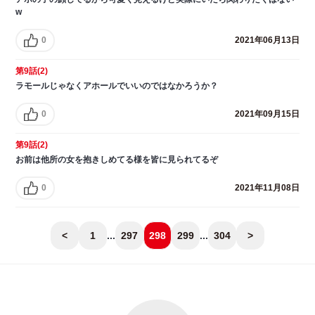
w
0
2021年06月13日
第9話(2)
ラモールじゃなくアホールでいいのではなかろうか？
0
2021年09月15日
第9話(2)
お前は他所の女を抱きしめてる様を皆に見られてるぞ
0
2021年11月08日
<
1
...
297
298
299
...
304
>