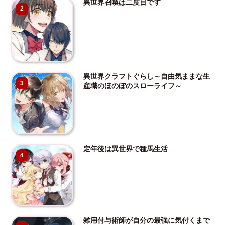
異世界召喚は二度目です
2
異世界クラフトぐらし～自由気ままな生
3
産職のほのぼのスローライフ～
定年後は異世界で種馬生活
4
雑用付与術師が自分の最強に気付くまで