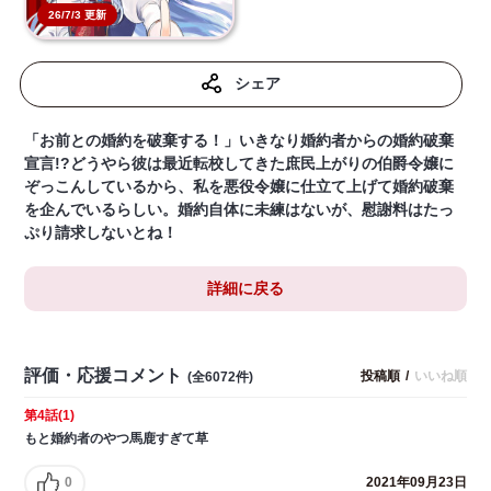
26/7/3 更新
シェア
「お前との婚約を破棄する！」いきなり婚約者からの婚約破棄
宣言!?どうやら彼は最近転校してきた庶民上がりの伯爵令嬢に
ぞっこんしているから、私を悪役令嬢に仕立て上げて婚約破棄
を企んでいるらしい。婚約自体に未練はないが、慰謝料はたっ
ぷり請求しないとね！
詳細に戻る
評価・応援コメント
投稿順
/
いいね順
(全6072件)
第4話(1)
もと婚約者のやつ馬鹿すぎて草
0
2021年09月23日