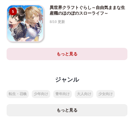
異世界クラフトぐらし～自由気ままな生
5
産職のほのぼのスローライフ～
8/10 更新
もっと見る
ジャンル
転生・召喚
少年向け
青年向け
大人向け
少女向け
もっと見る