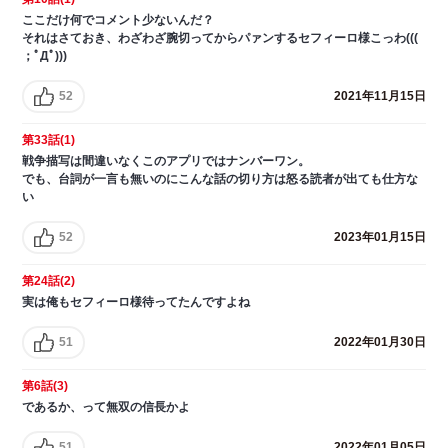
ここだけ何でコメント少ないんだ？
それはさておき、わざわざ腕切ってからパァンするセフィーロ様こっわ(((
；ﾟДﾟ)))
52
2021年11月15日
第33話(1)
戦争描写は間違いなくこのアプリではナンバーワン。
でも、台詞が一言も無いのにこんな話の切り方は怒る読者が出ても仕方な
い
52
2023年01月15日
第24話(2)
実は俺もセフィーロ様待ってたんですよね
51
2022年01月30日
第6話(3)
であるか、って無双の信長かよ
51
2022年01月05日