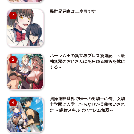
異世界召喚は二度目です
2
ハーレム王の異世界プレス漫遊記 ～最
3
強無双のおじさんはあらゆる種族を嫁に
する～
貞操逆転世界で唯一の男騎士の俺、女騎
4
士学園に入学したらなぜか英雄扱いされ
た ～絶倫スキルでハーレム無双～