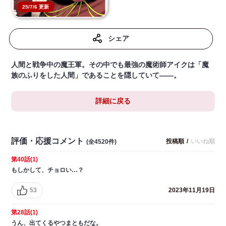
25/7/6 更新
シェア
人間と戦争中の魔王軍。その中でも最強の魔術師アイクは「魔
族のふりをした人間」であることを隠していて——。
詳細に戻る
評価・応援コメント
投稿順
/
いいね順
(全4520件)
第40話(1)
もしかして、チョロい…？
53
2023年11月19日
第28話(1)
うん、出てくるやつまともだな。