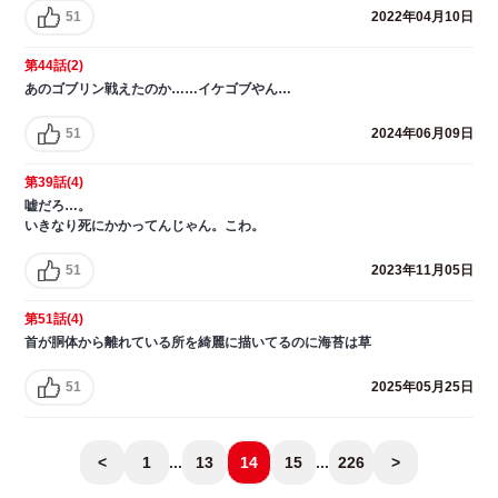
51
2022年04月10日
第44話(2)
あのゴブリン戦えたのか……イケゴブやん…
51
2024年06月09日
第39話(4)
嘘だろ…。
いきなり死にかかってんじゃん。こわ。
51
2023年11月05日
第51話(4)
首が胴体から離れている所を綺麗に描いてるのに海苔は草
51
2025年05月25日
<
1
...
13
14
15
...
226
>