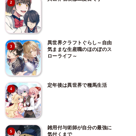
2
異世界クラフトぐらし～自由
3
気ままな生産職のほのぼのス
ローライフ～
定年後は異世界で種馬生活
4
雑用付与術師が自分の最強に
5
気付くまで