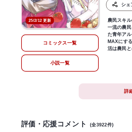
シェ
農民スキル
25/2/12 更新
一流の農民
た青年アル
MAXにす
コミックス一覧
活は農民と
小説一覧
詳
評価・応援コメント
(全3922件)