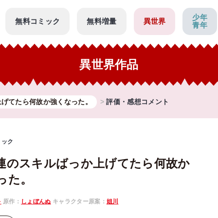
少年
無料コミック
無料増量
異世界
青年
異世界作品
上げてたら何故か強くなった。
評価・感想コメント
ミック
連のスキルばっか上げてたら何故か
った。
キ
原作：
しょぼんぬ
キャラクター原案：
姐川