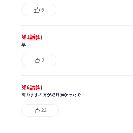
6
第1話(1)
草
3
第6話(1)
龍のままの方が絶対強かったで
22