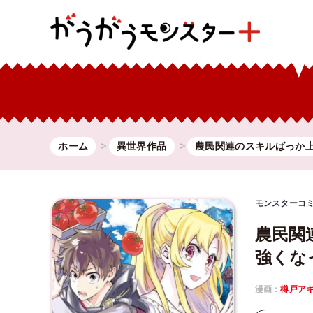
ホーム
異世界作品
農民関連のスキルばっか
モンスターコ
農民関
強くな
漫画：
樽戸ア