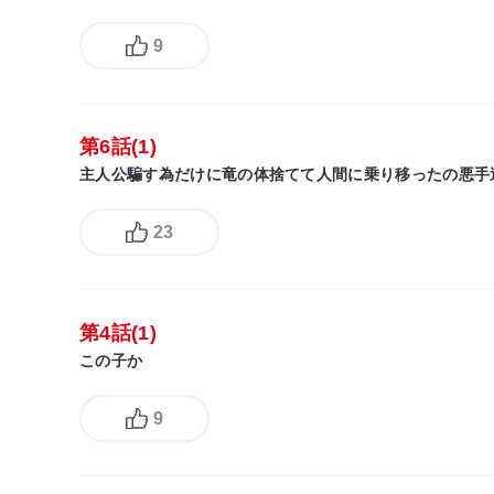
9
第6話(1)
主人公騙す為だけに竜の体捨てて人間に乗り移ったの悪手
23
第4話(1)
この子か
9