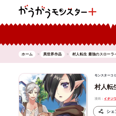
ホーム
異世界作品
村人転生 最強のスローラ
モンスターコ
村人転
漫画：
イチソ
シェ