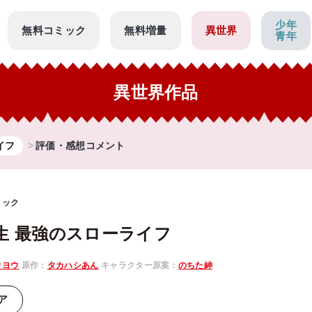
少年
無料コミック
無料増量
異世界
青年
異世界作品
イフ
評価・感想コメント
ミック
生 最強のスローライフ
ウヨウ
原作：
タカハシあん
キャラクター原案：
のちた紳
ア