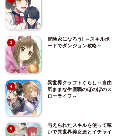
冒険家になろう! ～スキルボ
3
ードでダンジョン攻略～
異世界クラフトぐらし～自由
4
気ままな生産職のほのぼのス
ローライフ～
与えられたスキルを使って稼
5
いで異世界美女達とイチャイ