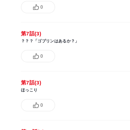
0
第7話(3)
？？？「ゴブリンはあるか？」
0
第7話(3)
ほっこり
0