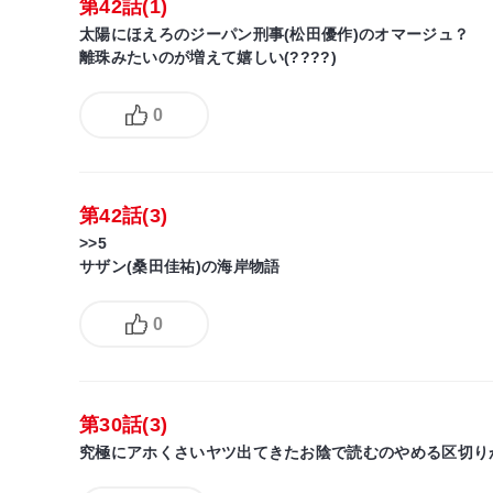
第42話(1)
太陽にほえろのジーパン刑事(松田優作)のオマージュ？
離珠みたいのが増えて嬉しい(????)
0
第42話(3)
>>5
サザン(桑田佳祐)の海岸物語
0
第30話(3)
究極にアホくさいヤツ出てきたお陰で読むのやめる区切り