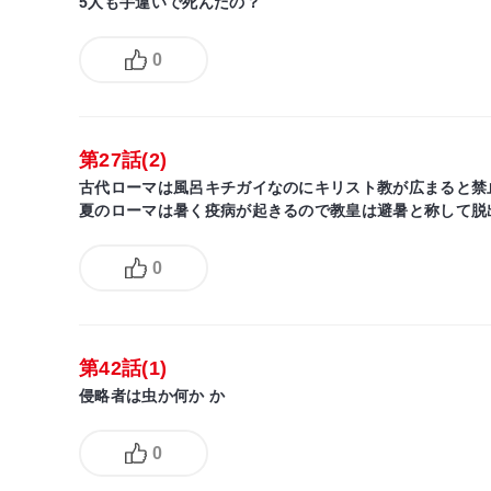
5人も手違いで死んだの？
0
第27話(2)
古代ローマは風呂キチガイなのにキリスト教が広まると禁
夏のローマは暑く疫病が起きるので教皇は避暑と称して脱
0
第42話(1)
侵略者は虫か何か か
0