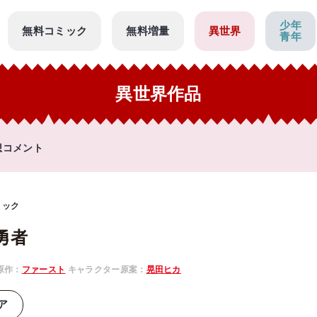
少年
無料コミック
無料増量
異世界
青年
異世界作品
想コメント
ミック
勇者
原作：
ファースト
キャラクター原案：
晃田ヒカ
ア