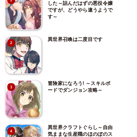
1
した～詰んだはずの悪役令嬢
ですが、どうやら違うようで
す～
異世界召喚は二度目です
2
冒険家になろう! ～スキルボ
3
ードでダンジョン攻略～
異世界クラフトぐらし～自由
4
気ままな生産職のほのぼのス