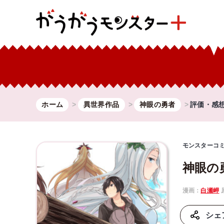
ホーム
異世界作品
神眼の勇者
評価・感
モンスターコ
神眼の
漫画：
白瀬岬
シェ