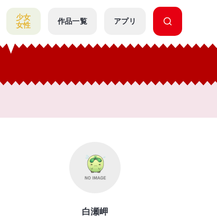
少女
作品一覧
アプリ
女性
白瀬岬