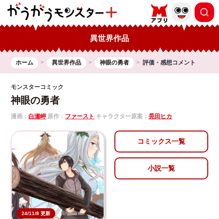
異世界作品
ホーム
異世界作品
神眼の勇者
評価・感想コメント
モンスターコミック
神眼の勇者
漫画：
白瀬岬
原作：
ファースト
キャラクター原案：
晃田ヒカ
コミックス一覧
小説一覧
24/11/8 更新