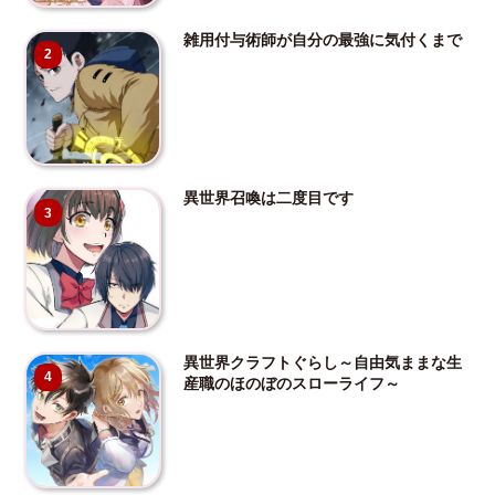
雑用付与術師が自分の最強に気付くまで
2
異世界召喚は二度目です
3
異世界クラフトぐらし～自由気ままな生
4
産職のほのぼのスローライフ～