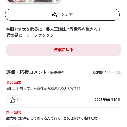
シェア
神眼と丸太を武器に、美人三姉妹と異世界を生きる！
異世界ヒーローファンタジー
詳細に戻る
評価・応援コメント
投稿順
/
いいね順
(全4940件)
第60話(3)
倒したと思ってたら背後から刺されるんだぞ???
0
2025年08月18日
第63話(1)
総大将は伏兵として回り込んで行く...と見せかけて逃げたな?