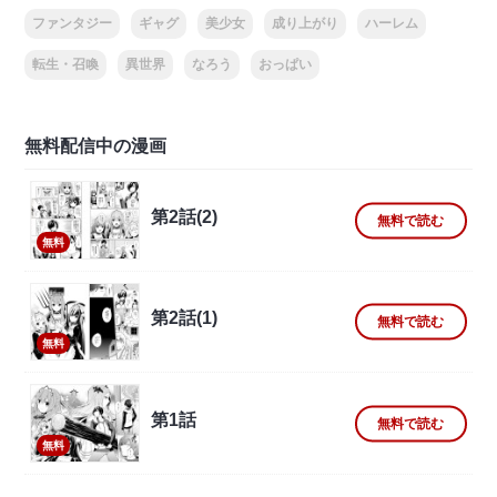
ファンタジー
ギャグ
美少女
成り上がり
ハーレム
転生・召喚
異世界
なろう
おっぱい
無料配信中の漫画
第2話(2)
無料で読む
無料
第2話(1)
無料で読む
無料
第1話
無料で読む
無料