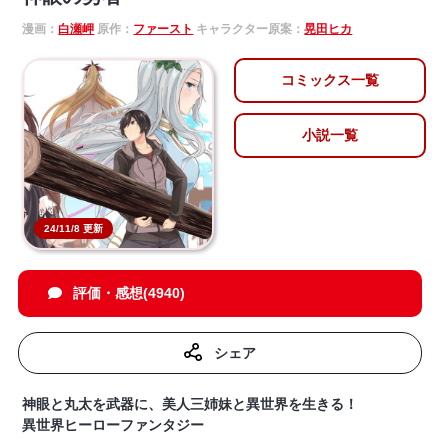
漫画：
白瀬岬
原作：
ファースト
キャラクター原案：
晃田ヒカ
コミックス一覧
小説一覧
24/11/8 更新
評価・感想(4940)
シェア
神眼と丸太を武器に、美人三姉妹と異世界を生きる！
異世界ヒーローファンタジー