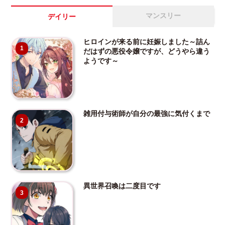
マンスリー
デイリー
ヒロインが来る前に妊娠しました～詰ん
1
だはずの悪役令嬢ですが、どうやら違う
ようです～
雑用付与術師が自分の最強に気付くまで
2
異世界召喚は二度目です
3