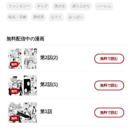
ファンタジー
ギャグ
美少女
成り上がり
ハーレム
転生・召喚
異世界
なろう
おっぱい
無料配信中の漫画
第2話(2)
無料で読む
無料
第2話(1)
無料で読む
無料
第1話
無料で読む
無料