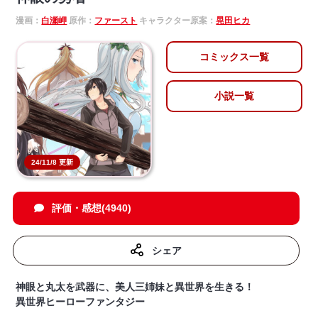
漫画：
白瀬岬
原作：
ファースト
キャラクター原案：
晃田ヒカ
コミックス一覧
小説一覧
24/11/8 更新
評価・感想(4940)
シェア
神眼と丸太を武器に、美人三姉妹と異世界を生きる！
異世界ヒーローファンタジー