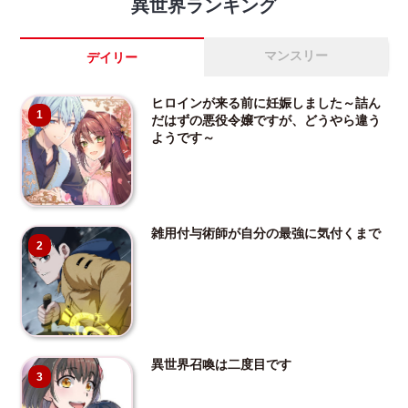
異世界ランキング
マンスリー
デイリー
ヒロインが来る前に妊娠しました～詰ん
1
だはずの悪役令嬢ですが、どうやら違う
ようです～
雑用付与術師が自分の最強に気付くまで
2
異世界召喚は二度目です
3