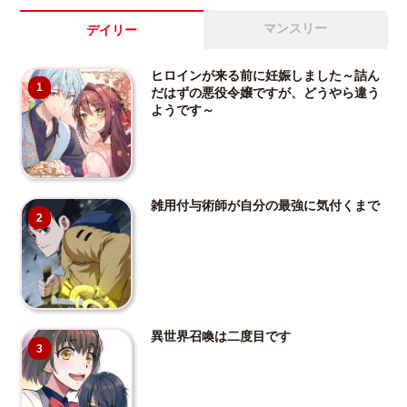
マンスリー
デイリー
ヒロインが来る前に妊娠しました～詰ん
1
だはずの悪役令嬢ですが、どうやら違う
ようです～
雑用付与術師が自分の最強に気付くまで
2
異世界召喚は二度目です
3