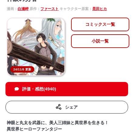
漫画：
白瀬岬
原作：
ファースト
キャラクター原案：
晃田ヒカ
コミックス一覧
小説一覧
24/11/8 更新
評価・感想(4940)
シェア
神眼と丸太を武器に、美人三姉妹と異世界を生きる！
異世界ヒーローファンタジー