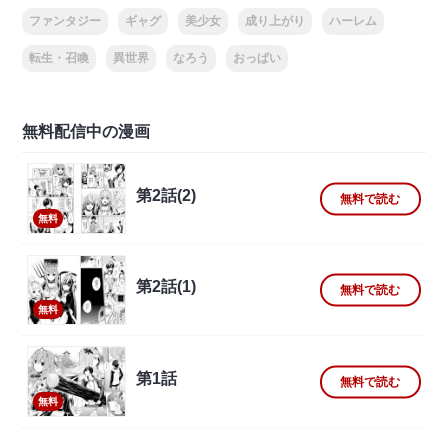
ファンタジー
ギャグ
美少女
成り上がり
ハーレム
転生・召喚
異世界
なろう
おっぱい
無料配信中の漫画
第2話(2)
無料で読む
無料
第2話(1)
無料で読む
無料
第1話
無料で読む
無料