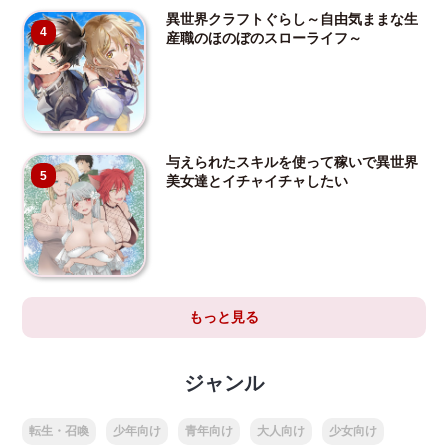
異世界クラフトぐらし～自由気ままな生
4
産職のほのぼのスローライフ～
与えられたスキルを使って稼いで異世界
5
美女達とイチャイチャしたい
もっと見る
ジャンル
転生・召喚
少年向け
青年向け
大人向け
少女向け