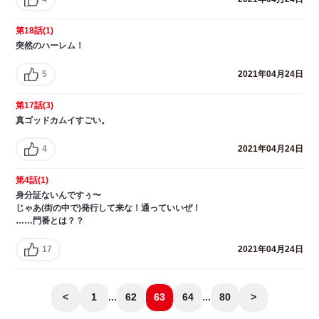
第18話(1)
突然のハーレム！
5
2021年04月24日
第17話(3)
真ゴッドカムイすごい。
4
2021年04月24日
第4話(1)
身分証ないんですぅ〜
じゃあ(街の中で)発行して来な！通っていいぜ！
……門番とは？？
17
2021年04月24日
<
1
...
62
63
64
...
80
>