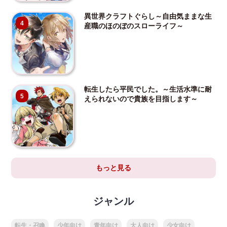
異世界クラフトぐらし～自由気ままな生
4
産職のほのぼのスローライフ～
転生したら平民でした。～生活水準に耐
5
えられないので貴族を目指します～
もっと見る
ジャンル
転生・召喚
少年向け
青年向け
大人向け
少女向け