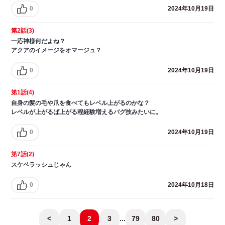
0
2024年10月19日
第2話(3)
一応神様何だよね？
アクアのイメージをオマージュ？
0
2024年10月19日
第1話(4)
自身の髪の毛や爪を食べてもレベル上がるのかな？
レベルが上がるば上がる程経験増えるバグ技みたいに。
0
2024年10月19日
第7話(2)
スケベラッシュじゃん
0
2024年10月18日
<
1
2
3
...
79
80
>