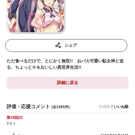
シェア
ただ食べるだけで、とにかく無双!! おバカ可愛い駄女神と送
る、ちょっとＨ＆おいしい異世界生活!!
詳細に戻る
評価・応援コメント
投稿順
/
いいね順
(全1585件)
第19話(2)
?？！