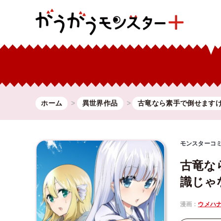
ホーム
異世界作品
古竜なら素手で倒せます
モンスターコ
古竜な
識じゃ
漫画：
ウメハ