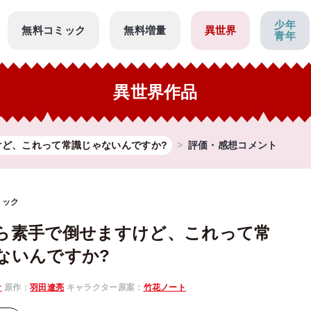
少年
無料コミック
無料増量
異世界
青年
異世界作品
けど、これって常識じゃないんですか?
評価・感想コメント
ミック
ら素手で倒せますけど、これって常
ないんですか?
ナ
原作：
羽田遼亮
キャラクター原案：
竹花ノート