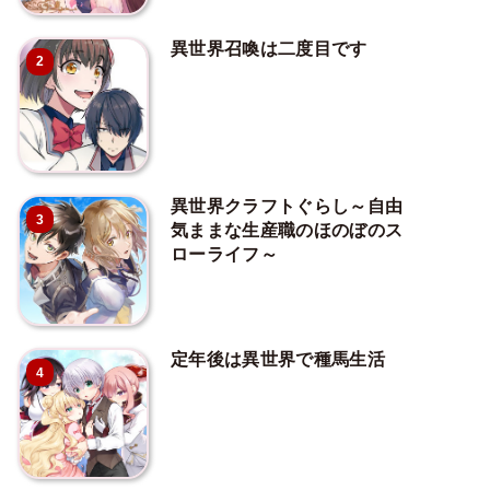
異世界召喚は二度目です
2
異世界クラフトぐらし～自由
3
気ままな生産職のほのぼのス
ローライフ～
定年後は異世界で種馬生活
4