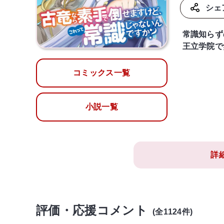
シェ
常識知らず
王立学院で
コミックス一覧
小説一覧
詳
評価・応援コメント
(全1124件)