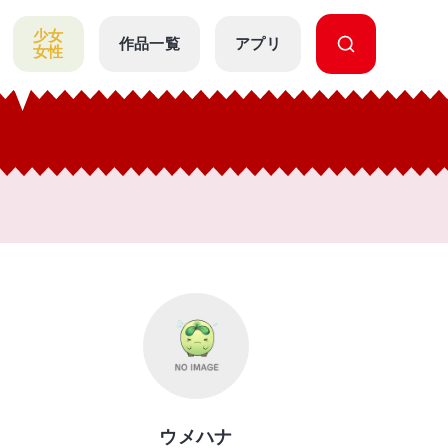
少女
作品一覧
アプリ
女性
ウメハナ