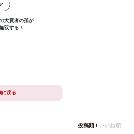
ア
の大賢者の孫が
無双する！
細に戻る
投稿順
/
いいね順