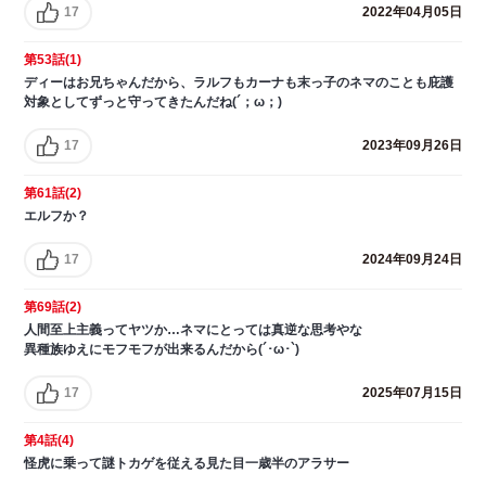
17
2022年04月05日
第53話(1)
ディーはお兄ちゃんだから、ラルフもカーナも末っ子のネマのことも庇護
対象としてずっと守ってきたんだね(´；ω；)
17
2023年09月26日
第61話(2)
エルフか？
17
2024年09月24日
第69話(2)
人間至上主義ってヤツか…ネマにとっては真逆な思考やな
異種族ゆえにモフモフが出来るんだから(´･ω･`)
17
2025年07月15日
第4話(4)
怪虎に乗って謎トカゲを従える見た目一歳半のアラサー