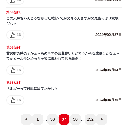
第56話(1)
この人姉ちゃんじゃなかった!!誰？てか兄ちゃんさすがの鬼畜っぷり素敵
だわぁ
16
2024年02月27日
第58話(4)
貧民街の時の子かぁ～あのネマの言葉響いただろうからな成長したなぁ～
てかヒールランめっちゃ皆に慕われておる最高！
16
2024年06月04日
第58話(4)
ベルガーって何話に出てたかしら
16
2024年04月30日
<
1
...
36
37
38
...
192
>