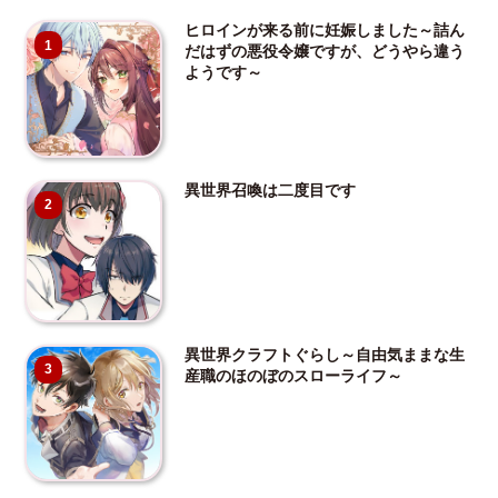
ヒロインが来る前に妊娠しました～詰ん
1
だはずの悪役令嬢ですが、どうやら違う
ようです～
異世界召喚は二度目です
2
異世界クラフトぐらし～自由気ままな生
3
産職のほのぼのスローライフ～