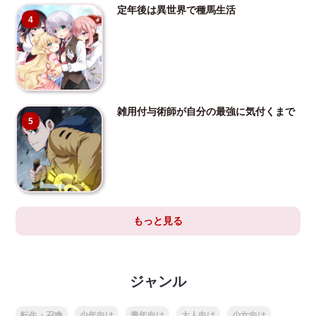
定年後は異世界で種馬生活
4
雑用付与術師が自分の最強に気付くまで
5
もっと見る
ジャンル
転生・召喚
少年向け
青年向け
大人向け
少女向け