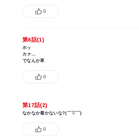
0
第6話(1)
ホッ
カァ…
でなんか草
0
第17話(2)
なかなか着かないな?(￣▽￣)
0