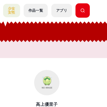
少女
作品一覧
アプリ
女性
高上優里子