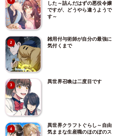
1
した～詰んだはずの悪役令嬢
ですが、どうやら違うようで
す～
雑用付与術師が自分の最強に
2
気付くまで
異世界召喚は二度目です
3
異世界クラフトぐらし～自由
4
気ままな生産職のほのぼのス