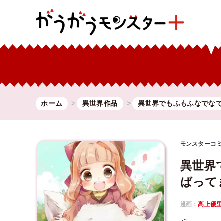
ホーム
異世界作品
異世界でもふもふなでな
モンスターコ
異世界
ばって
漫画：
高上優