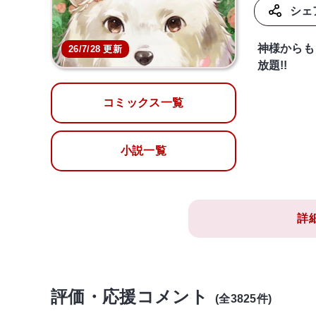
シェ
神様からも
26/7/28 更新
放題!!
コミックス一覧
小説一覧
詳
評価・応援コメント
(全3825件)