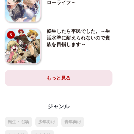
ローライフ～
転生したら平民でした。～生
5
活水準に耐えられないので貴
族を目指します～
もっと見る
ジャンル
転生・召喚
少年向け
青年向け