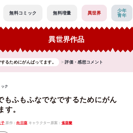
少年
無料コミック
無料増量
異世界
青年
異世界作品
でするためにがんばってます。
評価・感想コメント
ミック
でもふもふなでなでするためにがん
ます。
里子
原作：
向日葵
キャラクター原案：
雀葵蘭