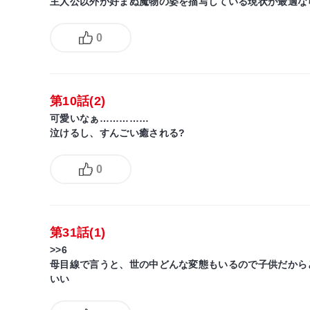
主人公以外が好まぬ魔物の姿を描写している現状が最適な
0
第10話(2)
可愛いなぁ……………
泣けるし、すんごい癒される?
0
第31話(1)
>>6
母目線で言うと、世の中どんな変態もいるので子供だから
いい