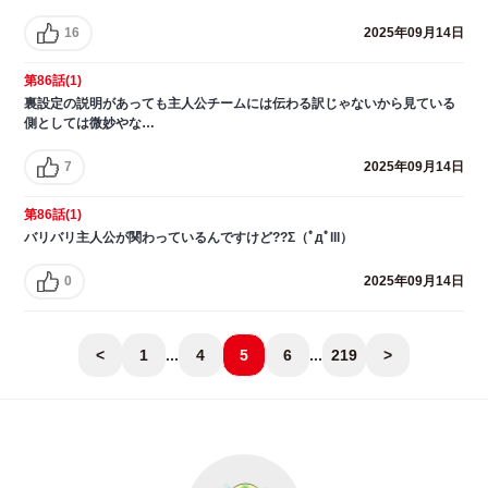
16
2025年09月14日
第86話(1)
裏設定の説明があっても主人公チームには伝わる訳じゃないから見ている
側としては微妙やな…
7
2025年09月14日
第86話(1)
バリバリ主人公が関わっているんですけど??Σ（ﾟдﾟlll）
0
2025年09月14日
<
1
...
4
5
6
...
219
>