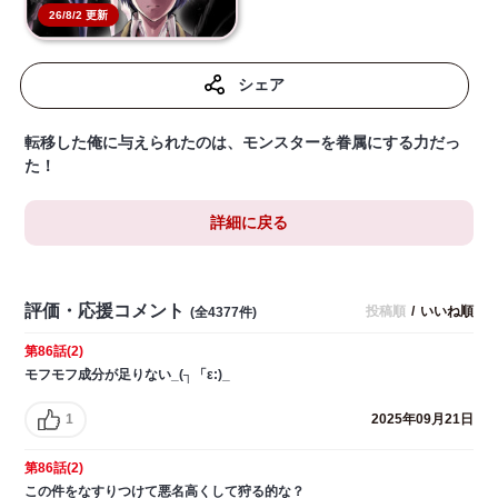
26/8/2 更新
シェア
転移した俺に与えられたのは、モンスターを眷属にする力だっ
た！
詳細に戻る
評価・応援コメント
投稿順
/
いいね順
(全4377件)
第86話(2)
モフモフ成分が足りない_(┐「ε:)_
1
2025年09月21日
第86話(2)
この件をなすりつけて悪名高くして狩る的な？