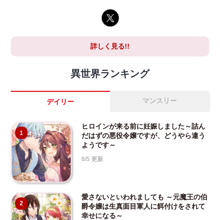
詳しく見る!!
異世界ランキング
マンスリー
デイリー
ヒロインが来る前に妊娠しました～詰ん
1
だはずの悪役令嬢ですが、どうやら違う
ようです～
8/5 更新
愛さないといわれましても ～元魔王の伯
2
爵令嬢は生真面目軍人に餌付けをされて
幸せになる～