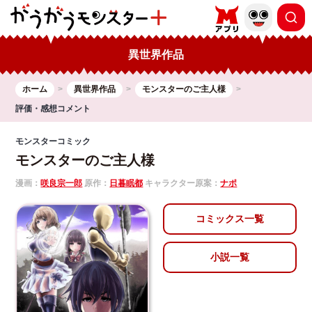
異世界作品
ホーム
異世界作品
モンスターのご主人様
評価・感想コメント
モンスターコミック
モンスターのご主人様
漫画：
咲良宗一郎
原作：
日暮眠都
キャラクター原案：
ナポ
コミックス一覧
小説一覧