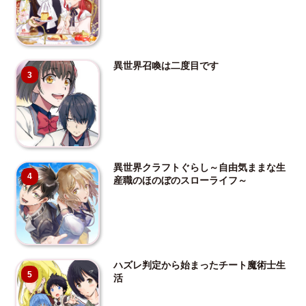
異世界召喚は二度目です
3
異世界クラフトぐらし～自由気ままな生
4
産職のほのぼのスローライフ～
ハズレ判定から始まったチート魔術士生
5
活