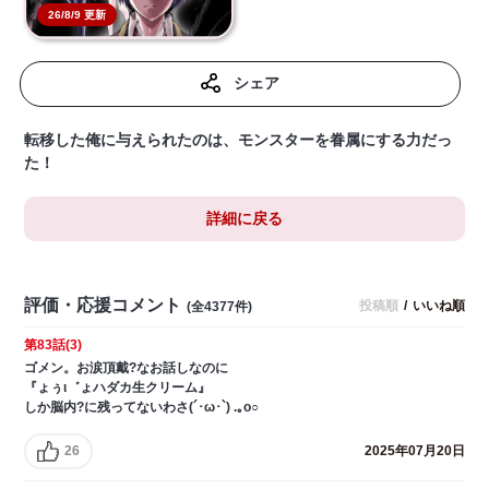
26/8/9 更新
シェア
転移した俺に与えられたのは、モンスターを眷属にする力だっ
た！
詳細に戻る
評価・応援コメント
投稿順
/
いいね順
(全4377件)
第83話(3)
ゴメン。お涙頂戴?なお話しなのに
『ょぅι゛ょハダカ生クリーム』
しか脳内?に残ってないわさ(´･ω･`) .｡o○
26
2025年07月20日