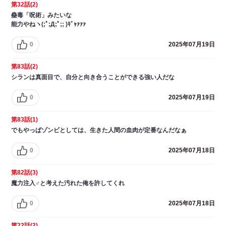
第32話(2)
蠱毒「呪術」みたいな
能力やねヽ(;ﾟ;Д;ﾟ;; )ｷﾞｬｧｧｧ
0
2025年07月19日
第83話(2)
シランは真面目で、自分と向き合うことができる強い人だな
0
2025年07月19日
第83話(1)
でもやっぱゾンビとしては、生きた人間の血肉が定番なんだなぁ
0
2025年07月18日
第82話(3)
魔力注入♂と考えた汚れた俺を許してくれ
0
2025年07月18日
第22話(2)