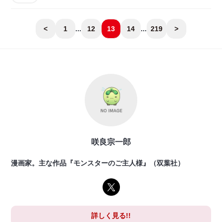
<
1
...
12
13
14
...
219
>
咲良宗一郎
漫画家。主な作品『モンスターのご主人様』（双葉社）
詳しく見る!!