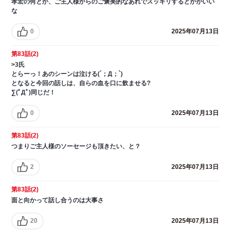
孝宏の何とか、ご主人様からのご褒美的なあれでスッキリするとかがいい
な
0
2025年07月13日
第83話(2)
>3氏
とらーっ！あのシーンは泣ける(´；Д；`)
となると今回の話しは、自らの血を口に飲ませる?
∑(ﾟДﾟ)同じだ！
0
2025年07月13日
第83話(2)
つまりご主人様のソーセージも頂きたい、と？
2
2025年07月13日
第83話(2)
面と向かって話し合うのは大事さ
20
2025年07月13日