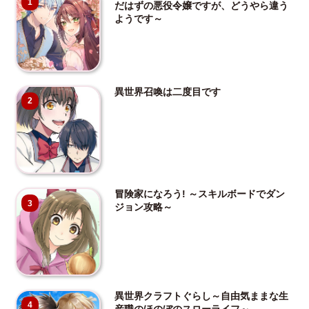
1
だはずの悪役令嬢ですが、どうやら違う
ようです～
異世界召喚は二度目です
2
冒険家になろう! ～スキルボードでダン
3
ジョン攻略～
異世界クラフトぐらし～自由気ままな生
4
産職のほのぼのスローライフ～