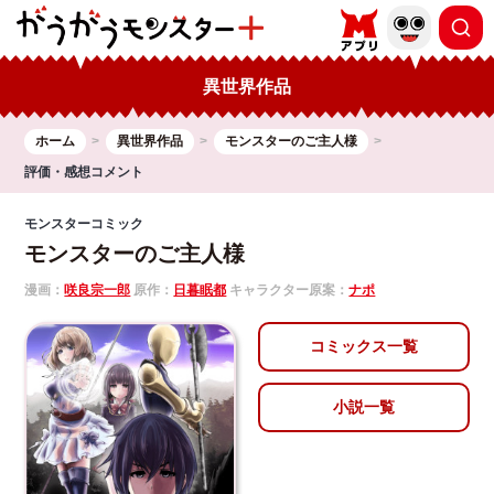
異世界作品
ホーム
異世界作品
モンスターのご主人様
評価・感想コメント
モンスターコミック
モンスターのご主人様
漫画：
咲良宗一郎
原作：
日暮眠都
キャラクター原案：
ナポ
コミックス一覧
小説一覧