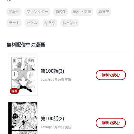
同級生
ファンタジー
高校生
転生・召喚
異世界
チート
バトル
なろう
おっぱい
無料配信中の漫画
第100話(3)
無料で読む
2026年08月09日 更新
無料
第100話(2)
無料で読む
2026年08月02日 更新