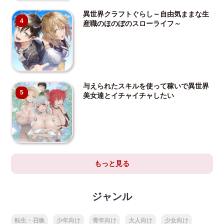
異世界クラフトぐらし～自由気ままな生
4
産職のほのぼのスローライフ～
与えられたスキルを使って稼いで異世界
5
美女達とイチャイチャしたい
もっと見る
ジャンル
転生・召喚
少年向け
青年向け
大人向け
少女向け