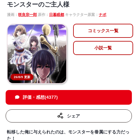
モンスターのご主人様
漫画：
咲良宗一郎
原作：
日暮眠都
キャラクター原案：
ナポ
コミックス一覧
小説一覧
26/8/9 更新
評価・感想(4377)
シェア
転移した俺に与えられたのは、モンスターを眷属にする力だっ
た！