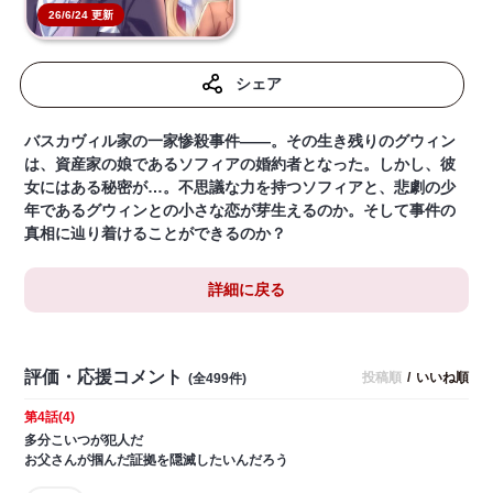
26/6/24 更新
シェア
バスカヴィル家の一家惨殺事件――。その生き残りのグウィン
は、資産家の娘であるソフィアの婚約者となった。しかし、彼
女にはある秘密が…。不思議な力を持つソフィアと、悲劇の少
年であるグウィンとの小さな恋が芽生えるのか。そして事件の
真相に辿り着けることができるのか？
詳細に戻る
評価・応援コメント
投稿順
/
いいね順
(全499件)
第4話(4)
多分こいつが犯人だ
お父さんが掴んだ証拠を隠滅したいんだろう