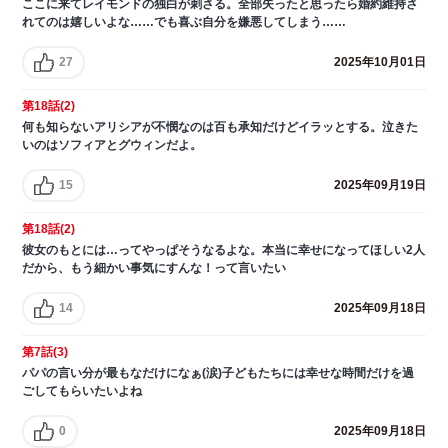
ここに来てレイモンドの独白が刺さる。全部失ったと思ったら婚約維持さ
れてのは嬉しいよな……でも喜ぶ自分を嫌悪してしまう……
27
2025年10月01日
第18話(2)
何も知らないアリシアが不憫なのは百も承知だけどイラッとする。泣きた
いのはソフィアとグウィンだよ。
15
2025年09月19日
第18話(2)
彼女のもとには…ってやっぱそうなるよな。本当に幸せになってほしい2人
だから、もう細かい事気にすんな！って言いたい
14
2025年09月18日
第7話(3)
パパの言い分が最もなだけになぁ(涙)子どもたちには幸せな時間だけを過
ごしてもらいたいよね
0
2025年09月18日