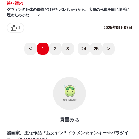
第17話(2)
グウィンの死体の偽物だけだとバレちゃうから、大量の死体を同じ場所に
埋めたのかな……？
1
2025年09月07日
<
1
2
3
...
24
25
>
貴里みち
漫画家。主な作品『お女ヤン!! イケメン☆ヤンキー☆パラダイ