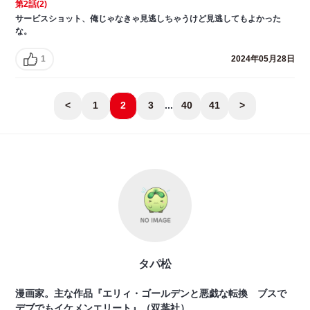
第2話(2)
サービスショット、俺じゃなきゃ見逃しちゃうけど見逃してもよかった
な。
1
2024年05月28日
<
1
2
3
...
40
41
>
タパ松
漫画家。主な作品『エリィ・ゴールデンと悪戯な転換 ブスで
デブでもイケメンエリート』（双葉社）