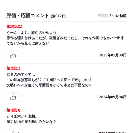
評価・応援コメント
投稿順
/
いいね順
(全812件)
第10話(1)
うーん、よし、読むのやめよう
原作も理由付けあったが、破綻ぎみだったし、それを作画でもカバー出来
てないから見るに耐えない
0
2025年01月30日
第2話(1)
世界の果てって…
この世界は惑星ちがくて１周回って戻って来ないの？
文明レベルが低くて平面説ちがくて本当に平面なの？
0
2024年09月04日
第1話(3)
とりま木が可哀想。
魔力枯渇の魔力酔いみたいな？