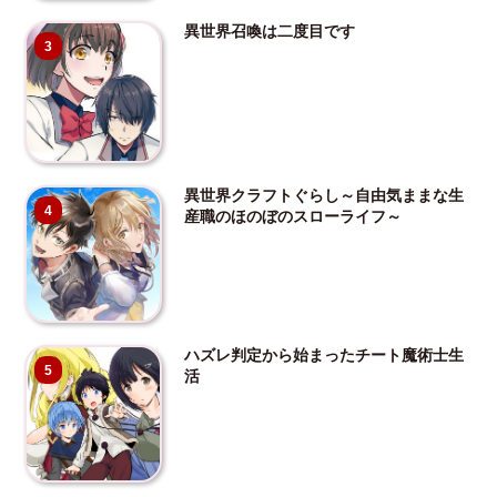
異世界召喚は二度目です
3
異世界クラフトぐらし～自由気ままな生
4
産職のほのぼのスローライフ～
ハズレ判定から始まったチート魔術士生
5
活