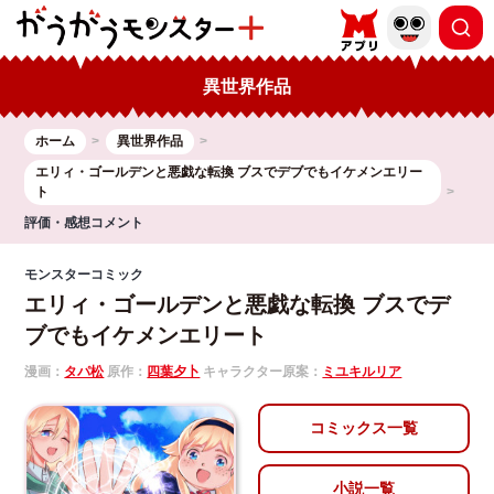
異世界作品
ホーム
異世界作品
エリィ・ゴールデンと悪戯な転換 ブスでデブでもイケメンエリー
ト
評価・感想コメント
モンスターコミック
エリィ・ゴールデンと悪戯な転換 ブスでデ
ブでもイケメンエリート
漫画：
タパ松
原作：
四葉夕卜
キャラクター原案：
ミユキルリア
コミックス一覧
小説一覧