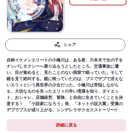
シェア
自称イケメンエリートの小橋川は、ある夜、六本木で女の子を
ナンパしタクシーへ乗り込もうとしたところ、交通事故に遭
い、目が覚めると、見たことのない病室で眠っていた。そして
鏡を見て絶叫する。鏡に映っていたのは、ブスでデブで冴えな
いエリィという異世界の少女だった。小橋川は苦悩しながら
も、大切なものを失ったエリィの辛い境遇を知り、ダイエッ
ト、おシャレ、店舗経営、冒険、と自由に生きていくことを決
意する！ 「小説家になろう」発、「ネット小説大賞」受賞の
デブでブスが成り上がる、シンデレラサクセスストーリー!!
詳細に戻る