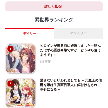
詳しく見る!!
異世界ランキング
マンスリー
デイリー
ヒロインが来る前に妊娠しました～詰ん
1
だはずの悪役令嬢ですが、どうやら違う
ようです～
8/5 更新
愛さないといわれましても ～元魔王の伯
2
爵令嬢は生真面目軍人に餌付けをされて
幸せになる～