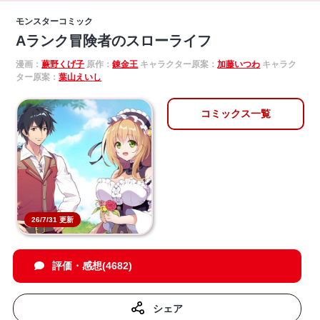
モンスターコミック
Aランク冒険者のスローライフ
漫画：
蕨野くげ子
原作：
錬金王
キャラクター原案：
加藤いつわ
キャラク
ター原案：
葉山えいし
コミックス一覧
26/7/31 更新
評価・感想(4682)
シェア