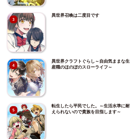
異世界召喚は二度目です
3
異世界クラフトぐらし～自由気ままな生
4
産職のほのぼのスローライフ～
転生したら平民でした。～生活水準に耐
5
えられないので貴族を目指します～