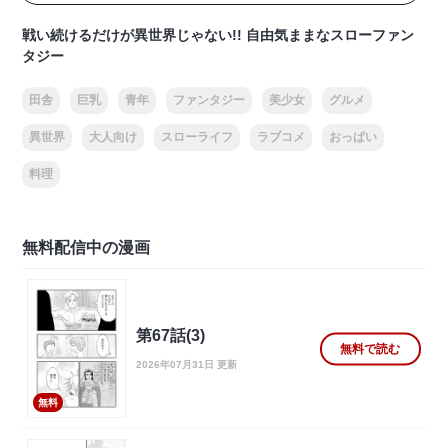
戦い続けるだけが異世界じゃない!! 自由気ままなスローファン
タジー
田舎
巨乳
青年
ファンタジー
美少女
グルメ
異世界
大人向け
スローライフ
ラブコメ
おっぱい
料理
無料配信中の漫画
第67話(3)
無料で読む
2026年07月31日 更新
無料