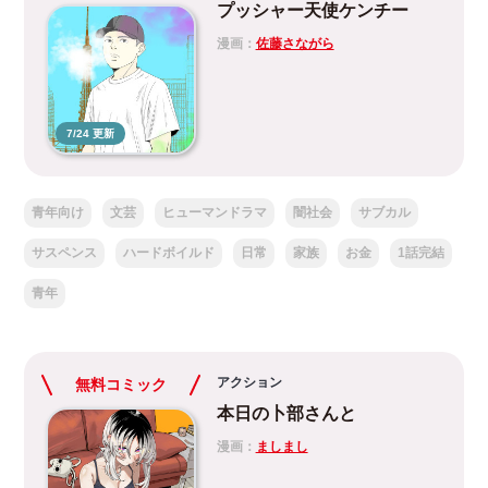
プッシャー天使ケンチー
漫画：
佐藤さながら
7/24 更新
青年向け
文芸
ヒューマンドラマ
闇社会
サブカル
サスペンス
ハードボイルド
日常
家族
お金
1話完結
青年
アクション
無料コミック
本日の卜部さんと
漫画：
ましまし