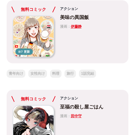
アクション
無料コミック
美味の異国飯
漫画：
伊藤静
8/7 更新
青年向け
女性向け
料理
旅行
1話完結
アクション
無料コミック
至福の殺し屋ごはん
漫画：
田中守