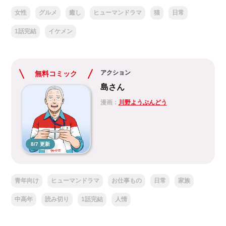
女性
グルメ
癒し
ヒューマンドラマ
猫
日常
1話完結
イケメン
アクション
無料コミック
島さん
漫画：
川野ようぶんどう
8/7 更新
青年向け
ヒューマンドラマ
お仕事もの
日常
家族
中高年
読み切り
1話完結
人情