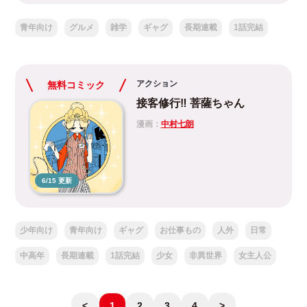
青年向け
グルメ
雑学
ギャグ
長期連載
1話完結
アクション
無料コミック
接客修行‼ 菩薩ちゃん
漫画：
中村七朗
6/15 更新
少年向け
青年向け
ギャグ
お仕事もの
人外
日常
中高年
長期連載
1話完結
少女
非異世界
女主人公
<
1
2
3
4
>