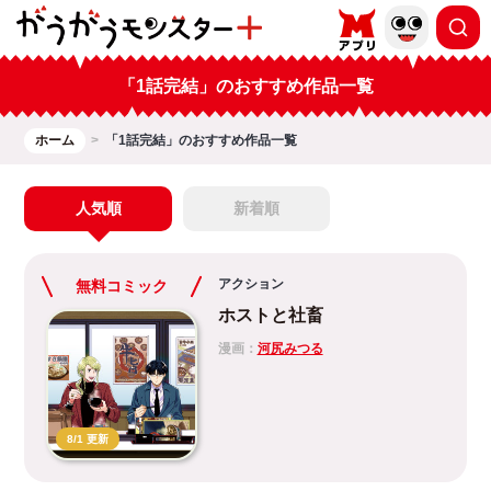
「1話完結」のおすすめ作品一覧
ホーム
「1話完結」のおすすめ作品一覧
人気順
新着順
アクション
無料コミック
ホストと社畜
漫画：
河尻みつる
8/1 更新