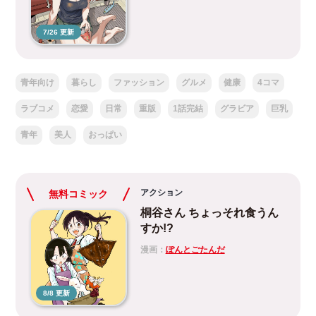
7/26 更新
青年向け
暮らし
ファッション
グルメ
健康
4コマ
ラブコメ
恋愛
日常
重版
1話完結
グラビア
巨乳
青年
美人
おっぱい
アクション
無料コミック
桐谷さん ちょっそれ食うん
すか!?
漫画：
ぽんとごたんだ
8/8 更新