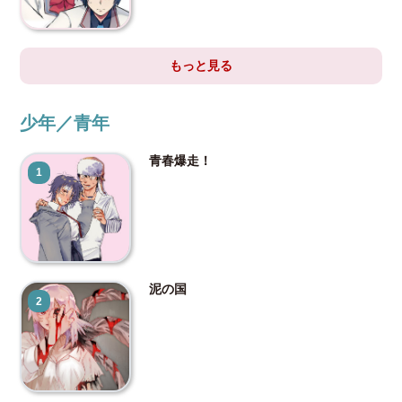
もっと見る
少年／青年
青春爆走！
1
泥の国
2