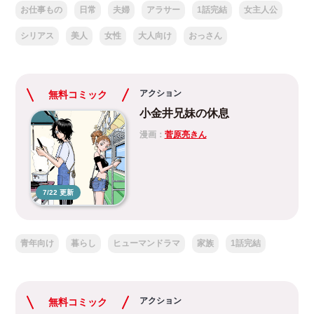
お仕事もの
日常
夫婦
アラサー
1話完結
女主人公
シリアス
美人
女性
大人向け
おっさん
アクション
無料コミック
小金井兄妹の休息
漫画：
菅原亮きん
7/22 更新
青年向け
暮らし
ヒューマンドラマ
家族
1話完結
アクション
無料コミック