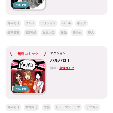
7/26 更新
青年向け
グルメ
アクション
バトル
ギャグ
長期連載
1話完結
女主人公
最強
美少女
美人
アクション
無料コミック
バルバロ！
漫画：
岩浪れんじ
7/24 更新
青年向け
女性向け
文芸
ヒューマンドラマ
サブカル