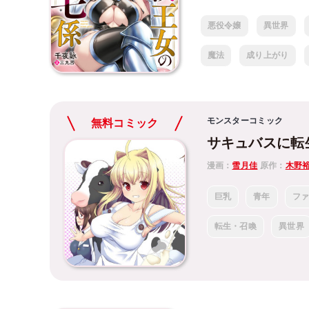
悪役令嬢
異世界
魔法
成り上がり
モンスターコミック
無料コミック
サキュバスに転
漫画：
雪月佳
原作：
木野
巨乳
青年
フ
転生・召喚
異世界