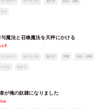
ファンタジー
サバイバル
美少女
転生・召喚
なろう
付与魔法と召喚魔法を天秤にかける
ニャ子
ファンタジー
サバイバル
美少女
学園
転生・召喚
バトル
なろう
険者が俺の奴隷になりました
ちゅ