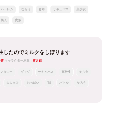
ハーレム
なろう
青年
サキュバス
美少女
美人
貴族
生したのでミルクをしぼります
裕喜
キャラクター原案：
雪月佳
ァンタジー
ギャグ
サキュバス
高校生
美少女
大人向け
おっぱい
TS
バトル
なろう