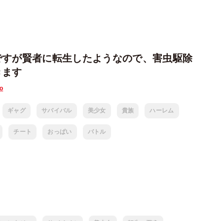
ですが賢者に転生したようなので、害虫駆除
きます
o
ギャグ
サバイバル
美少女
貴族
ハーレム
チート
おっぱい
バトル