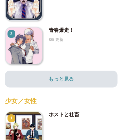
青春爆走！
2
8/5 更新
もっと見る
少女／女性
ホストと社畜
1