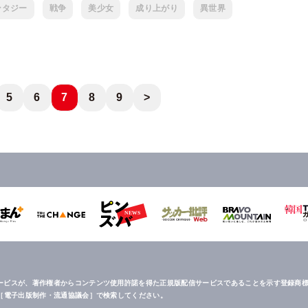
ンタジー
戦争
美少女
成り上がり
異世界
5
6
7
8
9
>
ービスが、著作権者からコンテンツ使用許諾を得た正規版配信サービスであることを示す登録商標
は［電子出版制作・流通協議会］で検索してください。