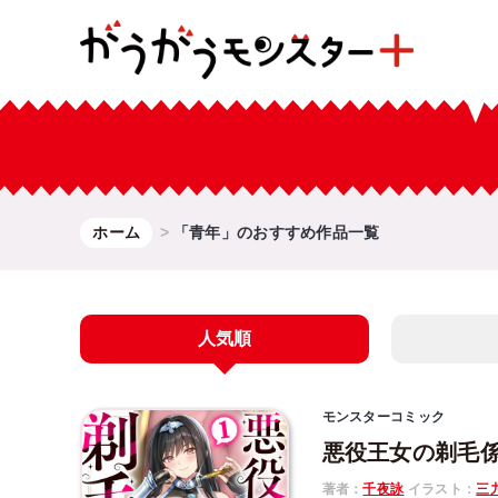
ホーム
「青年」のおすすめ作品一覧
人気順
モンスターコミック
悪役王女の剃毛
著者：
千夜詠
イラスト：
三