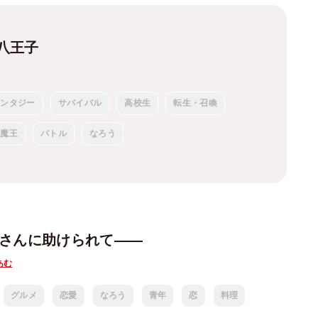
八王子
ァンタジー
サバイバル
高校生
転生・召喚
魔王
バトル
なろう
姉さんに助けられて――
あむ
グルメ
恋愛
なろう
青年
恋
料理