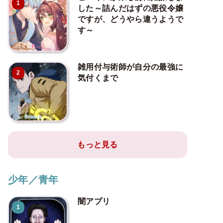
1
した～詰んだはずの悪役令嬢
ですが、どうやら違うようで
す～
雑用付与術師が自分の最強に
2
気付くまで
もっと見る
少年／青年
闇アプリ
1