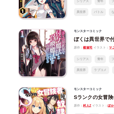
シリアス
青年
異世界
バトル
モンスターコミック
ぼくは異世界で
原作：
横塚司
イラスト：
マ
シリアス
青年
異世界
ラブコメ
モンスターコミック
Sランクの女冒
原作：
村人Z
イラスト：
ぽか