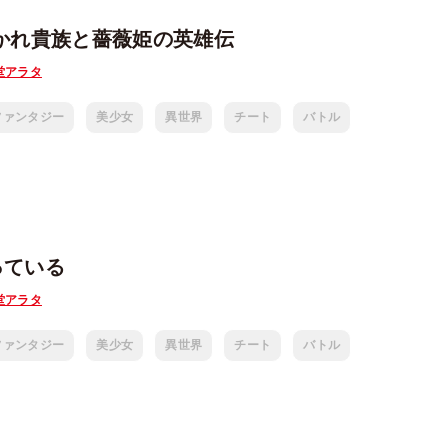
かれ貴族と薔薇姫の英雄伝
堂アラタ
ファンタジー
美少女
異世界
チート
バトル
っている
堂アラタ
ファンタジー
美少女
異世界
チート
バトル