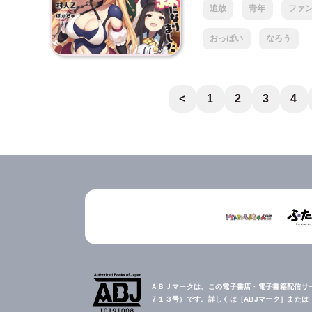
追放
青年
ファ
おっぱい
なろう
<
1
2
3
4
ＡＢＪマークは、この電子書店・電子書籍配信サ
７１３号）です。詳しくは［ABJマーク］また