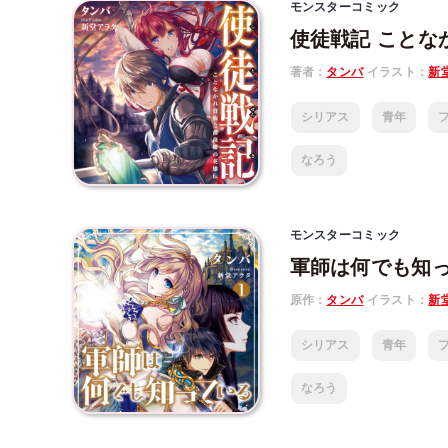
モンスターコミック
使徒戦記 ことな
著者：
タンバ
イラスト：
新
シリアス
青年
なろう
モンスターコミック
軍師は何でも知
原作：
タンバ
イラスト：
新
シリアス
青年
なろう