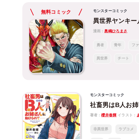
モンスターコミック
無料コミック
異世界ヤンキー
漫画：
奥嶋ひろまさ
勇者
青年
フ
異世界
チート
モンスターコミック
社畜男はB人お
著者：
櫻井春輝
イラスト：
非異世界
ラブコメ