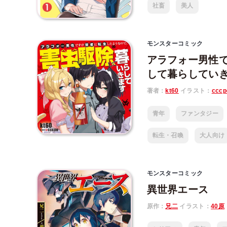
社畜
美人
モンスターコミック
アラフォー男性
して暮らしてい
著者：
kt60
イラスト：
cccp
青年
ファンタジー
転生・召喚
大人向け
モンスターコミック
異世界エース
原作：
兄二
イラスト：
40原