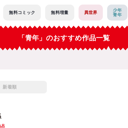
少年
無料コミック
無料増量
異世界
青年
「青年」のおすすめ作品一覧
新着順
係
九呂