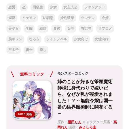
恋愛
恋
同級生
少女
女主人公
ファンタジー
溺愛
イケメン
幼馴染
婚約破棄
ツンデレ
令嬢
美少女
学園
結婚
貴族
女性
異世界
ラブコメ
胸キュン
なろう
ライトノベル
少女向け
女性向け
王太子
騎士
癒し
モンスターコミック
無料コミック
姉のことが好きな筆頭魔術
師様に身代わりで嫁いだ
ら、なぜか私が溺愛されま
した！？～無能令嬢は国一
番の結界魔術師に開花する
～
10/19 更新
原作：
櫻田りん
キャラクター原案：
高
岡れん
漫画：
みよしろ圭