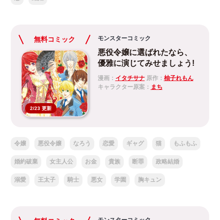
モンスターコミック
無料コミック
悪役令嬢に選ばれたなら、
優雅に演じてみせましょう!
漫画：
イタチサナ
原作：
柚子れもん
キャラクター原案：
まち
2/23 更新
令嬢
悪役令嬢
なろう
恋愛
ギャグ
猫
もふもふ
婚約破棄
女主人公
お金
貴族
断罪
政略結婚
溺愛
王太子
騎士
悪女
学園
胸キュン