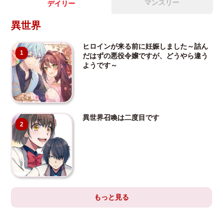
マンスリー
デイリー
異世界
ヒロインが来る前に妊娠しました～詰ん
1
だはずの悪役令嬢ですが、どうやら違う
ようです～
異世界召喚は二度目です
2
もっと見る