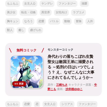
もふもふ
女主人公
ヤンデレ
ファンタジー
溺愛
美少女
転生・召喚
異世界
女性向け
ラブコメ
胸キュン
なろう
恋愛
バトル
動物
冒険
人外
獣人
癒し
虐げられ
モンスターコミック
無料コミック
身代わりの落ちこぼれ生贄
聖女は敵国王弟に溺愛され
る ～処刑の日はいつでしょ
う？ え、なぜこんなに大事
にされてるんでしょうか～
8/5 更新
原作：
三崎ちさ
キャラクター原案：
牛
野こも
漫画：
沙井桃ゆゆこ
もふもふ
恋愛
恋
女主人公
シリアス
ファンタジー