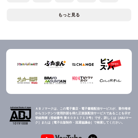
もっと見る
ＡＢＪマークは、この電子書店・電子書籍配信サービスが、著作権者
からコンテンツ使用許諾を得た正規版配信サービスであることを示す
登録商標（登録番号 第６０９１７１３号）です。詳しくは［ABJマー
ク］または［電子出版制作・流通協議会］で検索してください。