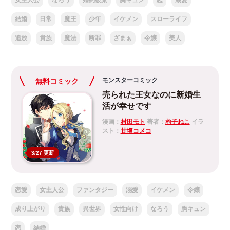
結婚
日常
魔王
少年
イケメン
スローライフ
追放
貴族
魔法
断罪
ざまぁ
令嬢
美人
モンスターコミック
無料コミック
売られた王女なのに新婚生
活が幸せです
漫画：
村田モト
著者：
杓子ねこ
イラ
スト：
甘塩コメコ
3/27 更新
恋愛
女主人公
ファンタジー
溺愛
イケメン
令嬢
成り上がり
貴族
異世界
女性向け
なろう
胸キュン
恋
結婚