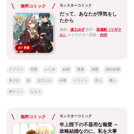
モンスターコミック
無料コミック
だって、あなたが浮気をし
たから
漫画：
湯土ゆず
原作：
高瀬船（ツギク
ル）
キャラクター原案：
内河
8/7 更新
ラブコメ
恋愛
いじめ
結婚
貴族
溺愛
婚約破棄
美少女
妹
女主人公
令嬢
イケメン
美人
癒し
胸キュン
なろう
モンスターコミック
無料コミック
年上陛下の不器用な寵愛 ～
政略結婚なのに、私を大事