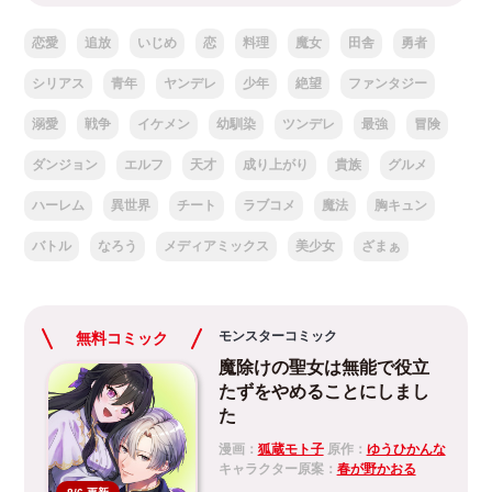
恋愛
追放
いじめ
恋
料理
魔女
田舎
勇者
シリアス
青年
ヤンデレ
少年
絶望
ファンタジー
溺愛
戦争
イケメン
幼馴染
ツンデレ
最強
冒険
ダンジョン
エルフ
天才
成り上がり
貴族
グルメ
ハーレム
異世界
チート
ラブコメ
魔法
胸キュン
バトル
なろう
メディアミックス
美少女
ざまぁ
モンスターコミック
無料コミック
魔除けの聖女は無能で役立
たずをやめることにしまし
た
漫画：
狐蔵モト子
原作：
ゆうひかんな
キャラクター原案：
春が野かおる