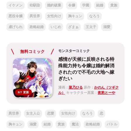
イケメン
幼馴染
婚約破棄
令嬢
学園
結婚
貴族
悪役令嬢
異世界
女性向け
胸キュン
なろう
虐げられ
政略結婚
いじめ
ざまぁ
王太子
溺愛
モンスターコミック
無料コミック
感情が天候に反映される特
殊能力持ち令嬢は婚約解消
されたので不毛の大地へ嫁
ぎたい
漫画：
菜乃ひる
原作：
かのん（ツギク
ル）
キャラクター原案：
夜愁とーや
8/7 更新
異世界
女主人公
恋愛
女性向け
なろう
恋
胸キュン
溺愛
結婚
貴族
魔法
政略結婚
バトル