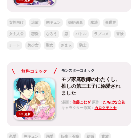
8/6 更新
女性向け
追放
胸キュン
婚約破棄
魔法
異世界
女主人公
恋愛
なろう
恋
バトル
ラブコメ
冒険
チート
美少女
聖女
ざまぁ
騎士
モンスターコミック
無料コミック
モブ家庭教師のわたくし、
推しの第三王子に溺愛され
ました
漫画：
佐藤こむぎ
原作：
たちばな立花
キャラクター原案：
カロクチトセ
8/6 更新
恋愛
胸キュン
溺愛
転生・召喚
結婚
貴族