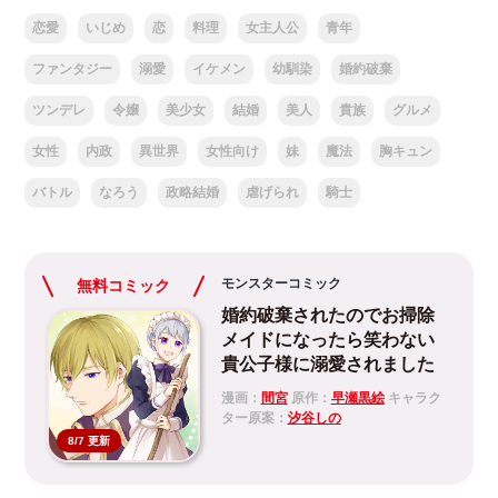
恋愛
いじめ
恋
料理
女主人公
青年
ファンタジー
溺愛
イケメン
幼馴染
婚約破棄
ツンデレ
令嬢
美少女
結婚
美人
貴族
グルメ
女性
内政
異世界
女性向け
妹
魔法
胸キュン
バトル
なろう
政略結婚
虐げられ
騎士
モンスターコミック
無料コミック
婚約破棄されたのでお掃除
メイドになったら笑わない
貴公子様に溺愛されました
漫画：
間宮
原作：
早瀬黒絵
キャラク
ター原案：
汐谷しの
8/7 更新