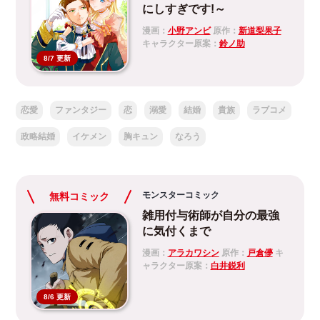
にしすぎです!～
漫画：
小野アンビ
原作：
新道梨果子
キャラクター原案：
鈴ノ助
8/7 更新
恋愛
ファンタジー
恋
溺愛
結婚
貴族
ラブコメ
政略結婚
イケメン
胸キュン
なろう
モンスターコミック
無料コミック
雑用付与術師が自分の最強
に気付くまで
漫画：
アラカワシン
原作：
戸倉儚
キ
ャラクター原案：
白井鋭利
8/6 更新