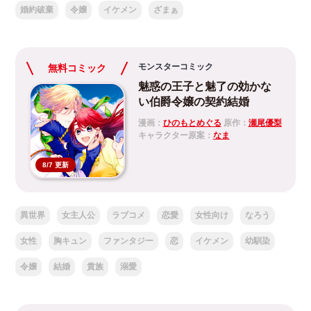
婚約破棄
令嬢
イケメン
ざまぁ
モンスターコミック
無料コミック
魅惑の王子と魅了の効かな
い伯爵令嬢の契約結婚
漫画：
ひのもとめぐる
原作：
瀬尾優梨
キャラクター原案：
なま
8/7 更新
異世界
女主人公
ラブコメ
恋愛
女性向け
なろう
女性
胸キュン
ファンタジー
恋
イケメン
幼馴染
令嬢
結婚
貴族
溺愛