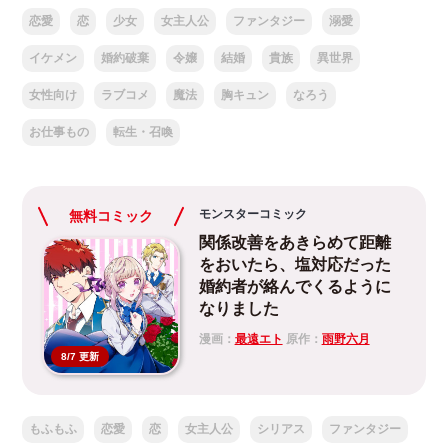
恋愛
恋
少女
女主人公
ファンタジー
溺愛
イケメン
婚約破棄
令嬢
結婚
貴族
異世界
女性向け
ラブコメ
魔法
胸キュン
なろう
お仕事もの
転生・召喚
モンスターコミック
無料コミック
関係改善をあきらめて距離
をおいたら、塩対応だった
婚約者が絡んでくるように
なりました
漫画：
最遠エト
原作：
雨野六月
8/7 更新
もふもふ
恋愛
恋
女主人公
シリアス
ファンタジー