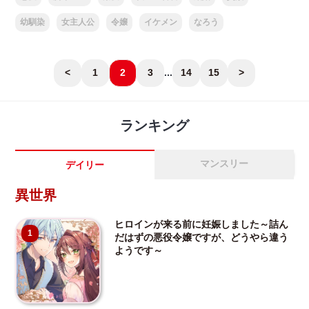
幼馴染
女主人公
令嬢
イケメン
なろう
<
1
2
3
...
14
15
>
ランキング
マンスリー
デイリー
異世界
ヒロインが来る前に妊娠しました～詰ん
1
だはずの悪役令嬢ですが、どうやら違う
ようです～