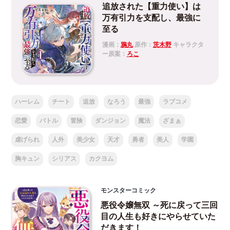
追放された【重力使い】は
万有引力を支配し、最強に
至る
漫画：
鴉丸
原作：
茨木野
キャラクタ
ー原案：
ろこ
ハーレム
チート
追放
なろう
最強
ラブコメ
恋愛
バトル
冒険
ダンジョン
魔法
ざまぁ
虐げられ
人外
美少女
天才
勇者
美人
学園
胸キュン
シリアス
カクヨム
モンスターコミック
悪役令嬢無双 ～死に戻って三回
目の人生も好きにやらせていた
だきます！