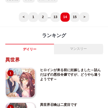
<
1
2
...
13
14
15
>
ランキング
マンスリー
デイリー
異世界
ヒロインが来る前に妊娠しました～詰ん
1
だはずの悪役令嬢ですが、どうやら違う
ようです～
異世界召喚は二度目です
2