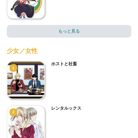
もっと見る
少女／女性
ホストと社畜
1
レンタルックス
2