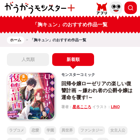
「胸キュン」のおすすめ作品一覧
ホーム
「胸キュン」のおすすめ作品一覧
人気順
新着順
モンスターコミック
回帰令嬢ローゼリアの楽しい復
讐計画 ～嫌われ者の公爵令嬢は
運命を覆す!～
著者：
星名こころ
イラスト：
LINO
ラブコメ
恋愛
学園
異世界
ファンタジー
女主人公