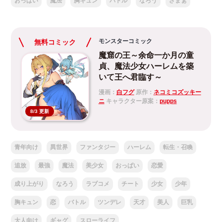
おっぱい
魔法
胸キュン
バトル
なろう
ざまぁ
モンスターコミック
無料コミック
魔窟の王～余命一か月の童
貞、魔法少女ハーレムを築
いて王へ君臨す～
漫画：
白フグ
原作：
ネコミコズッキー
ニ
キャラクター原案：
pupps
8/3 更新
青年向け
異世界
ファンタジー
ハーレム
転生・召喚
追放
最強
魔法
美少女
おっぱい
恋愛
成り上がり
なろう
ラブコメ
チート
少女
少年
胸キュン
恋
バトル
ツンデレ
天才
美人
巨乳
大人向け
ギャグ
スローライフ