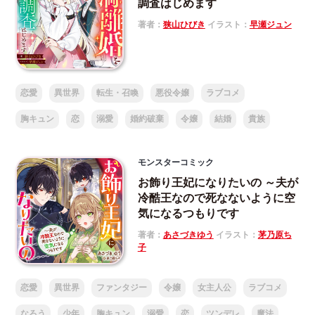
調査はじめます
著者：
狭山ひびき
イラスト：
早瀬ジュン
恋愛
異世界
転生・召喚
悪役令嬢
ラブコメ
胸キュン
恋
溺愛
婚約破棄
令嬢
結婚
貴族
モンスターコミック
お飾り王妃になりたいの ～夫が
冷酷王なので死なないように空
気になるつもりです
著者：
あさづきゆう
イラスト：
茅乃原ち
子
恋愛
異世界
ファンタジー
令嬢
女主人公
ラブコメ
なろう
少年
胸キュン
溺愛
恋
ツンデレ
魔法