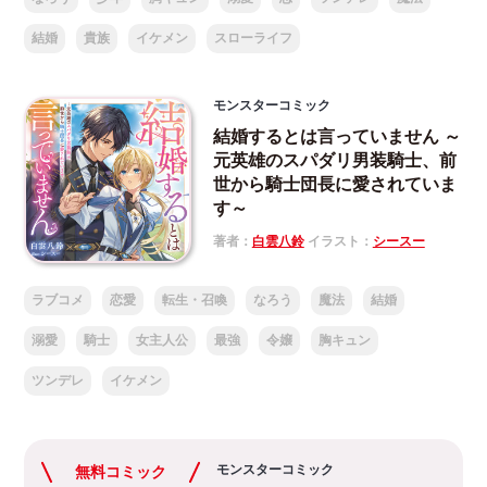
結婚
貴族
イケメン
スローライフ
モンスターコミック
結婚するとは言っていません ～
元英雄のスパダリ男装騎士、前
世から騎士団長に愛されていま
す～
著者：
白雲八鈴
イラスト：
シースー
ラブコメ
恋愛
転生・召喚
なろう
魔法
結婚
溺愛
騎士
女主人公
最強
令嬢
胸キュン
ツンデレ
イケメン
モンスターコミック
無料コミック