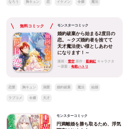
なろう
胸キュン
恋
イケメン
令嬢
魔法
モンスターコミック
無料コミック
婚約破棄から始まる2度目の
恋。～クズ婚約者を捨てて
天才魔法使い様としあわせ
になります！～
漫画：
雪空
原作：
藍銅紅
キャラクタ
ー原案：
匈歌ハトリ
恋愛
胸キュン
溺愛
婚約破棄
魔法
結婚
ラブコメ
令嬢
天才
モンスターコミック
円満離婚を勝ち取るため、浮気