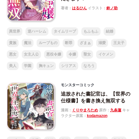
著者：
はるひん
イラスト：
鈴ノ助
異世界
逆ハーレム
タイムリープ
もふもふ
結婚
貴族
魔法
ループもの
断罪
ざまぁ
溺愛
王太子
悪女
女主人公
悪役令嬢
令嬢
聖女
イケメン
美人
学園
胸キュン
シリアス
なろう
モンスターコミック
追放された書記官は、【世界の
仕様書】を書き換え無双する
漫画：
くりやまろため
原作：
九条蓮
キャ
ラクター原案：
kodamazon