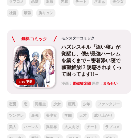
ラブコメ
恋愛
追放
内政
チート
ざまぁ
美少女
社畜
最強
胸キュン
モンスターコミック
無料コミック
ハズレスキル『添い寝』が
覚醒し、僕が最強ハーレム
を築くまで～密着添い寝で
願望解放!? 誘惑されまくっ
て困ってます!!～
8/10 更新
漫画：
電磁猫楽団
原作：
まるせい
恋愛
恋
同級生
少女
巨乳
少年
ファンタジー
ツンデレ
最強
美少女
学園
天才
成り上がり
美人
ハーレム
異世界
大人向け
チート
ラブコメ