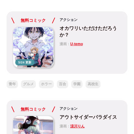
アクション
無料コミック
オカワリいただけただろう
か？
漫画：
U-temo
5/24 更新
青年
グルメ
ホラー
百合
学園
高校生
アクション
無料コミック
アウトサイダーパラダイス
漫画：
涼川りん