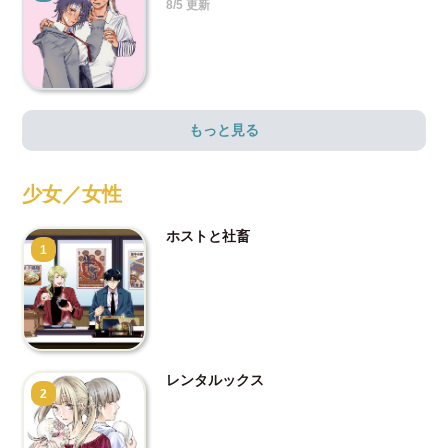
8/5 更新
もっと見る
少女／女性
ホストと社畜
1
レンタルックス
2