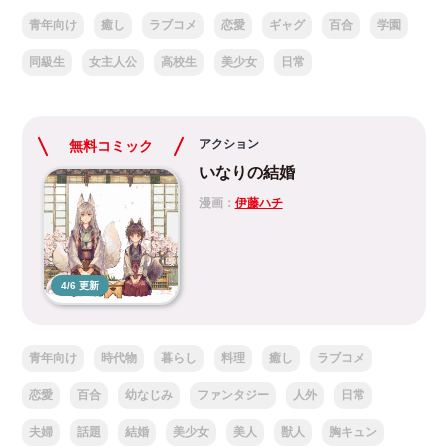
青年向け
癒し
ラブコメ
恋愛
ギャグ
百合
学園
同級生
女主人公
高校生
美少女
日常
アクション
無料コミック
いなりの結婚
漫画：
伊藤ハチ
4/6 更新
青年向け
時代物
暮らし
料理
癒し
ラブコメ
恋愛
百合
幼なじみ
ファンタジー
人外
日常
夫婦
話題
結婚
美少女
美人
獣人
胸キュン