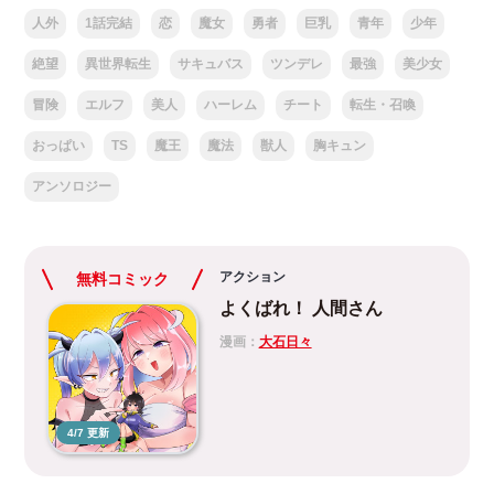
人外
1話完結
恋
魔女
勇者
巨乳
青年
少年
絶望
異世界転生
サキュバス
ツンデレ
最強
美少女
冒険
エルフ
美人
ハーレム
チート
転生・召喚
おっぱい
TS
魔王
魔法
獣人
胸キュン
アンソロジー
アクション
無料コミック
よくばれ！ 人間さん
漫画：
大石日々
4/7 更新