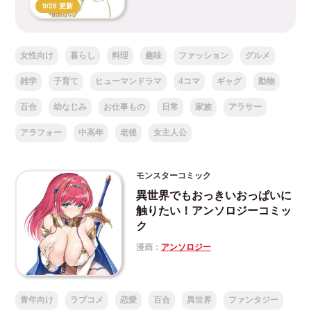
9/28 更新
女性向け
暮らし
料理
趣味
ファッション
グルメ
雑学
子育て
ヒューマンドラマ
4コマ
ギャグ
動物
百合
幼なじみ
お仕事もの
日常
家族
アラサー
アラフォー
中高年
老後
女主人公
モンスターコミック
異世界でもおっきいおっぱいに
触りたい！アンソロジーコミッ
ク
漫画：
アンソロジー
青年向け
ラブコメ
恋愛
百合
異世界
ファンタジー