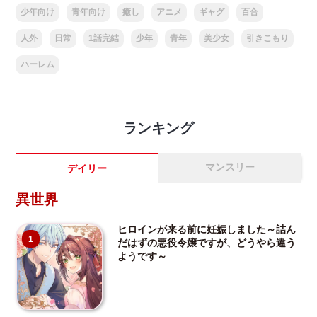
少年向け
青年向け
癒し
アニメ
ギャグ
百合
人外
日常
1話完結
少年
青年
美少女
引きこもり
ハーレム
ランキング
マンスリー
デイリー
異世界
ヒロインが来る前に妊娠しました～詰ん
1
だはずの悪役令嬢ですが、どうやら違う
ようです～