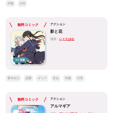
学園
日常
アクション
無料コミック
影と花
漫画：
いくたはな
7/7 更新
青年向け
恋愛
ギャグ
百合
学園
日常
アクション
無料コミック
アルマギア