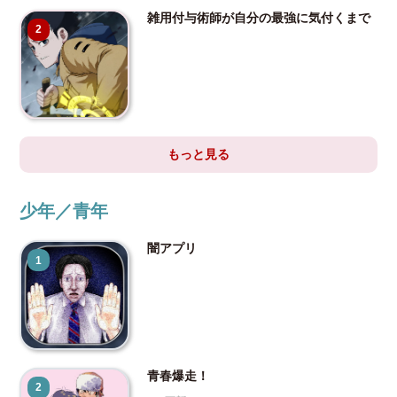
雑用付与術師が自分の最強に気付くまで
2
もっと見る
少年／青年
闇アプリ
1
青春爆走！
2