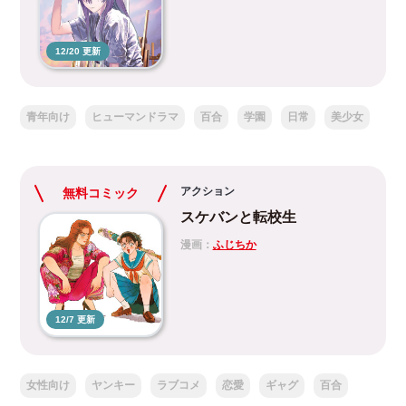
12/20 更新
青年向け
ヒューマンドラマ
百合
学園
日常
美少女
アクション
無料コミック
スケバンと転校生
漫画：
ふじちか
12/7 更新
女性向け
ヤンキー
ラブコメ
恋愛
ギャグ
百合