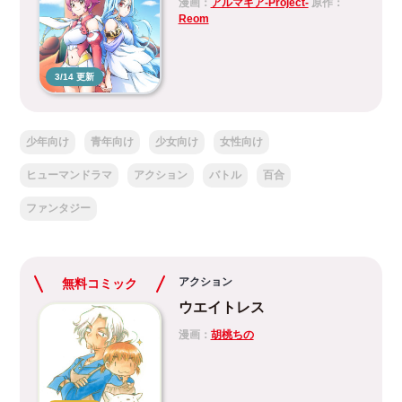
漫画：
アルマギア-Project-
原作：
Reom
3/14 更新
少年向け
青年向け
少女向け
女性向け
ヒューマンドラマ
アクション
バトル
百合
ファンタジー
アクション
無料コミック
ウエイトレス
漫画：
胡桃ちの