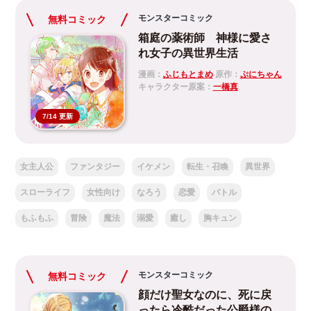
モンスターコミック
無料コミック
箱庭の薬術師 神様に愛さ
れ女子の異世界生活
漫画：
ふじもとまめ
原作：
ぷにちゃん
キャラクター原案：
一橋真
7/14 更新
女主人公
ファンタジー
イケメン
転生・召喚
異世界
スローライフ
女性向け
なろう
恋愛
バトル
もふもふ
冒険
魔法
溺愛
癒し
胸キュン
モンスターコミック
無料コミック
顔だけ聖女なのに、死に戻
ったら冷酷だった公爵様の