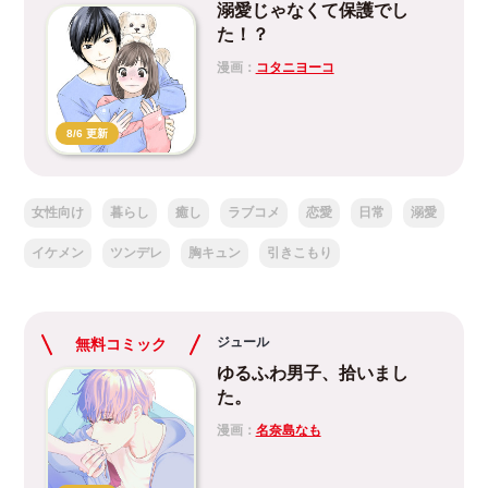
溺愛じゃなくて保護でし
た！？
漫画：
コタニヨーコ
8/6 更新
女性向け
暮らし
癒し
ラブコメ
恋愛
日常
溺愛
イケメン
ツンデレ
胸キュン
引きこもり
ジュール
無料コミック
ゆるふわ男子、拾いまし
た。
漫画：
名奈島なも