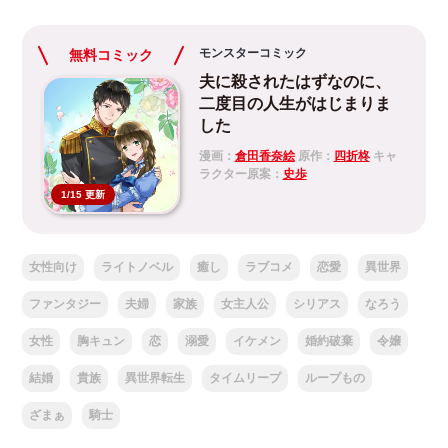
モンスターコミック
無料コミック
夫に殺されたはずなのに、
二度目の人生がはじまりま
した
漫画：
倉田香奈絵
原作：
四折柊
キャ
ラクター原案：
史歩
1/15 更新
女性向け
ライトノベル
癒し
ラブコメ
恋愛
異世界
ファンタジー
夫婦
家族
女主人公
シリアス
なろう
女性
胸キュン
恋
溺愛
イケメン
婚約破棄
令嬢
結婚
貴族
異世界転生
タイムリープ
ループもの
ざまぁ
騎士