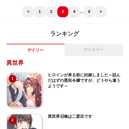
<
1
2
3
4
...
6
>
ランキング
マンスリー
デイリー
異世界
ヒロインが来る前に妊娠しました～詰ん
1
だはずの悪役令嬢ですが、どうやら違う
ようです～
異世界召喚は二度目です
2