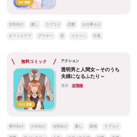
8/8 更新
女性向け
癒し
ラブコメ
恋愛
お仕事もの
オフィスラブ
アラサー
恋
イケメン
社畜
アクション
無料コミック
透明男と人間女～そのうち
夫婦になるふたり～
漫画：
岩飛猫
7/23 更新
青年向け
少女向け
女性向け
癒し
探偵
ラブコメ