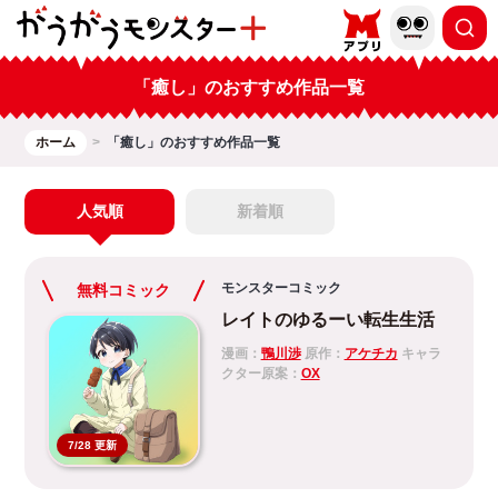
「癒し」のおすすめ作品一覧
ホーム
「癒し」のおすすめ作品一覧
人気順
新着順
モンスターコミック
無料コミック
レイトのゆるーい転生生活
漫画：
鴨川渉
原作：
アケチカ
キャラ
クター原案：
OX
7/28 更新