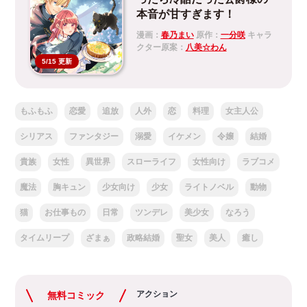
本音が甘すぎます！
漫画：
春乃まい
原作：
一分咲
キャラ
クター原案：
八美☆わん
5/15 更新
もふもふ
恋愛
追放
人外
恋
料理
女主人公
シリアス
ファンタジー
溺愛
イケメン
令嬢
結婚
貴族
女性
異世界
スローライフ
女性向け
ラブコメ
魔法
胸キュン
少女向け
少女
ライトノベル
動物
猫
お仕事もの
日常
ツンデレ
美少女
なろう
タイムリープ
ざまぁ
政略結婚
聖女
美人
癒し
アクション
無料コミック