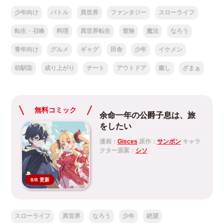
少年向け
バトル
異世界
ファンタジー
スローライフ
転生・召喚
料理
異世界転生
冒険
魔法
なろう
青年向け
グルメ
ギャグ
田舎
少年
イケメン
幼馴染
成り上がり
チート
アウトドア
癒し
ざまぁ
無料コミック
余命一年の公爵子息は、旅
をしたい
漫画：
Gisces
原作：
サンボン
キャラ
クター原案：
シソ
8/8 更新
スローライフ
異世界
なろう
少年
絶望