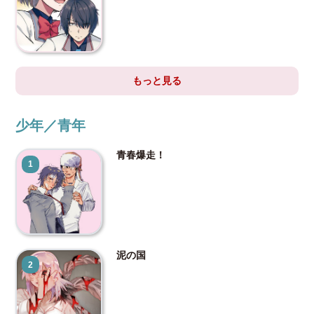
もっと見る
少年／青年
青春爆走！
1
泥の国
2