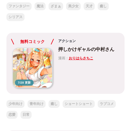
ファンタジー
魔法
ざまぁ
美少女
天才
癒し
シリアス
アクション
無料コミック
押しかけギャルの中村さん
漫画：
おりはらさちこ
7/28 更新
少年向け
青年向け
癒し
ショートショート
ラブコメ
恋愛
日常