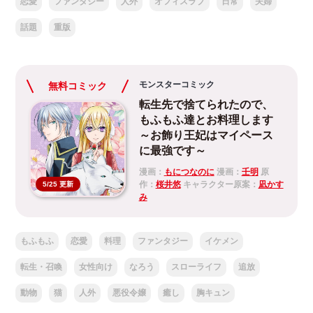
恋愛
ファンタジー
人外
オフィスラブ
日常
夫婦
話題
重版
モンスターコミック
無料コミック
転生先で捨てられたので、
もふもふ達とお料理します
～お飾り王妃はマイペース
に最強です～
漫画：
もにつなのに
漫画：
壬明
原
作：
桜井悠
キャラクター原案：
凪かす
5/25 更新
み
もふもふ
恋愛
料理
ファンタジー
イケメン
転生・召喚
女性向け
なろう
スローライフ
追放
動物
猫
人外
悪役令嬢
癒し
胸キュン