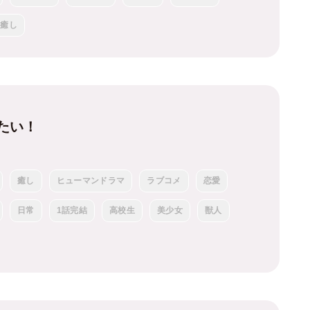
癒し
たい！
癒し
ヒューマンドラマ
ラブコメ
恋愛
日常
1話完結
高校生
美少女
獣人