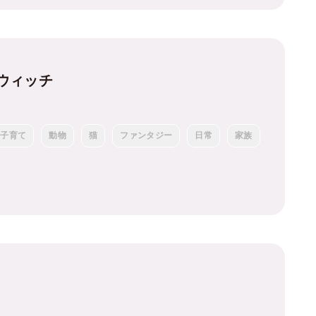
ウィッチ
子育て
動物
猫
ファンタジー
日常
家族