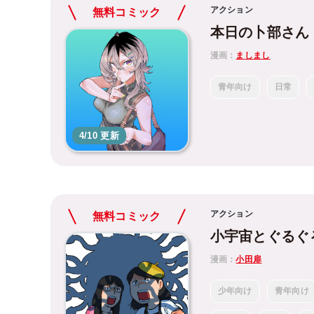
アクション
無料コミック
本日の卜部さん
漫画：
ましまし
青年向け
日常
4/10 更新
アクション
無料コミック
小宇宙とぐるぐ
漫画：
小田扉
少年向け
青年向け