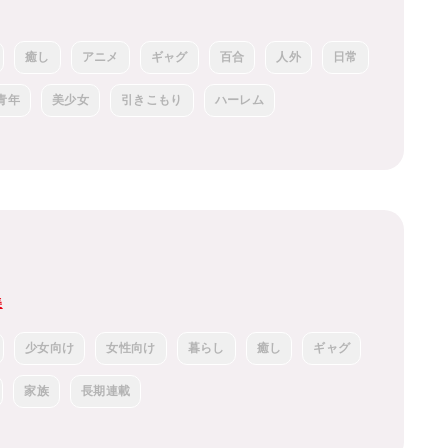
癒し
アニメ
ギャグ
百合
人外
日常
青年
美少女
引きこもり
ハーレム
美
少女向け
女性向け
暮らし
癒し
ギャグ
家族
長期連載