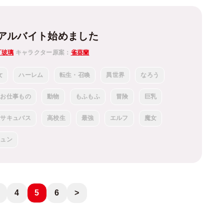
アルバイト始めました
町玻璃
キャラクター原案：
雀葵蘭
女
ハーレム
転生・召喚
異世界
なろう
お仕事もの
動物
もふもふ
冒険
巨乳
サキュバス
高校生
最強
エルフ
魔女
キュン
4
5
6
>