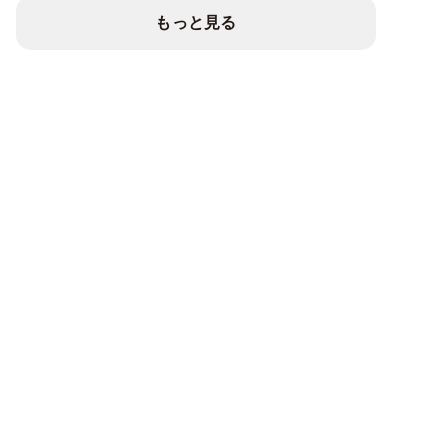
もっと見る