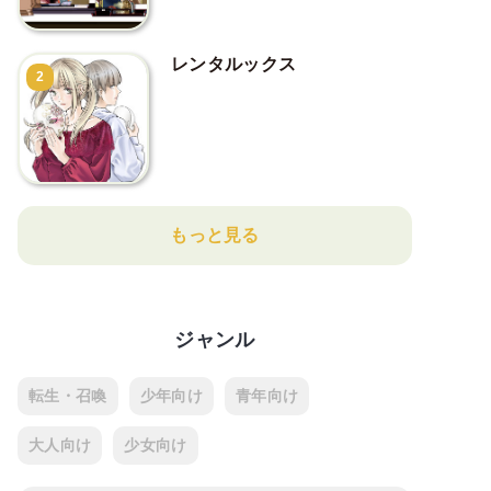
レンタルックス
2
もっと見る
ジャンル
転生・召喚
少年向け
青年向け
大人向け
少女向け