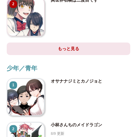
2
もっと見る
少年／青年
オサナナジミとカノジョと
1
小林さんちのメイドラゴン
2
8/9 更新