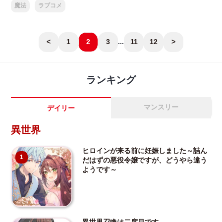
魔法
ラブコメ
<
1
2
3
...
11
12
>
ランキング
マンスリー
デイリー
異世界
ヒロインが来る前に妊娠しました～詰ん
1
だはずの悪役令嬢ですが、どうやら違う
ようです～
異世界召喚は二度目です