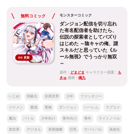
モンスターコミック
無料コミック
ダンジョン配信を切り忘れ
た有名配信者を助けたら、
伝説の探索者としてバズり
はじめた ～陰キャの俺、謎󠄀
スキルだと思っていた《ル
ール無視》でうっかり無双
8/6 更新
～
原作：
どまどま
キャラクター原案：
も
きゅ
漫画：
鳴九
いじめ
同級生
非異世界
少年
ファンタジー
イケメン
最強
冒険
ダンジョン
ハーレム
ラブコメ
魔法
バトル
少年向け
青年向け
青年
ライトノベル
異世界
デジタル
長期連載
巨乳
サバイバル
高校生