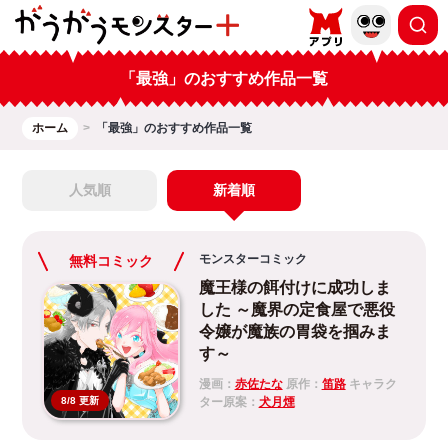
「最強」のおすすめ作品一覧
ホーム
「最強」のおすすめ作品一覧
人気順
新着順
モンスターコミック
無料コミック
魔王様の餌付けに成功しま
した ～魔界の定食屋で悪役
令嬢が魔族の胃袋を掴みま
す～
漫画：
赤佐たな
原作：
笛路
キャラク
ター原案：
犬月煙
8/8 更新