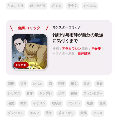
引きこもり
成り上がり
ざまぁ
美少女
カクヨム
モンスターコミック
無料コミック
雑用付与術師が自分の最強
に気付くまで
漫画：
アラカワシン
原作：
戸倉儚
キ
ャラクター原案：
白井鋭利
8/6 更新
恋愛
追放
いじめ
恋
料理
魔女
田舎
勇者
シリアス
青年
ヤンデレ
少年
絶望
ファンタジー
溺愛
戦争
イケメン
幼馴染
ツンデレ
最強
冒険
ダンジョン
エルフ
天才
成り上がり
貴族
グルメ