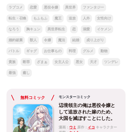
ラブコメ
恋愛
悪役令嬢
異世界
ファンタジー
転生・召喚
もふもふ
魔王
追放
人外
女性向け
なろう
胸キュン
異世界転生
恋
溺愛
イケメン
婚約破棄
獣人
令嬢
魔法
結婚
成り上がり
バトル
ギャグ
お仕事もの
料理
グルメ
動物
貴族
断罪
ざまぁ
女主人公
悪女
天才
ツンデレ
最強
癒し
モンスターコミック
無料コミック
辺境領主の俺は悪役令嬢と
して追放された嫁のため、
大国を滅ぼすことにした。
漫画：
ウミ
原作：
イコ
キャラクター