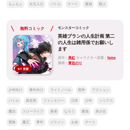
もふもふ
女主人公
バトル
チート
最強
獣人
モンスターコミック
無料コミック
英雄ブランの人生計画 第二
の人生は雑用係でお願いし
ます
原作：
美紅
キャラクター原案：
fame
漫画：
青佐のり
8/7 更新
少年向け
青年向け
ライトノベル
戦争
アクション
バトル
異世界
ファンタジー
日常
少年
シリアス
魔法
スローライフ
勇者
なろう
最強
美少女
冒険
魔王
青年
イケメン
お金
チート