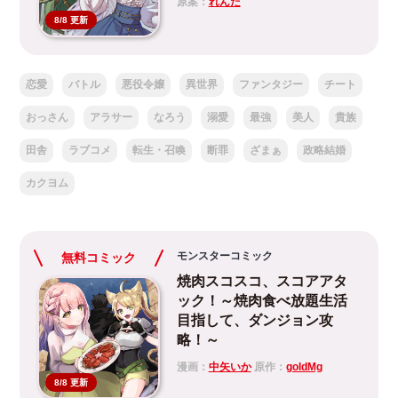
原案：
れんた
8/8 更新
恋愛
バトル
悪役令嬢
異世界
ファンタジー
チート
おっさん
アラサー
なろう
溺愛
最強
美人
貴族
田舎
ラブコメ
転生・召喚
断罪
ざまぁ
政略結婚
カクヨム
モンスターコミック
無料コミック
焼肉スコスコ、スコアアタ
ック！～焼肉食べ放題生活
目指して、ダンジョン攻
略！～
漫画：
中矢いか
原作：
goldMg
8/8 更新