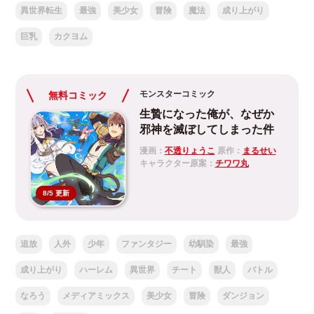
異世界転生
最強
美少女
冒険
魔法
成り上がり
巨乳
カクヨム
モンスターコミック
無料コミック
生贄になった俺が、なぜか
邪神を滅ぼしてしまった件
漫画：
不透りょうこ
原作：
まるせい
キャラクター原案：
チワワ丸
8/5 更新
追放
人外
少年
ファンタジー
幼馴染
最強
成り上がり
ハーレム
異世界
チート
獣人
バトル
なろう
メディアミックス
美少女
冒険
ダンジョン