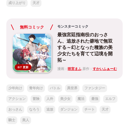
成り上がり
天才
モンスターコミック
無料コミック
最強宮廷指南役のおっさ
ん、追放された僻地で無双
する～幻となった種族の美
少女たちを育てて辺境を開
拓～
8/7 更新
漫画：
咲宮まふ
原作：
すかいふぁーむ
少年向け
青年向け
バトル
異世界
ファンタジー
アクション
冒険
人外
美少女
魔法
最強
エルフ
おっさん
なろう
追放
ダンジョン
チート
天才
騎士
美人