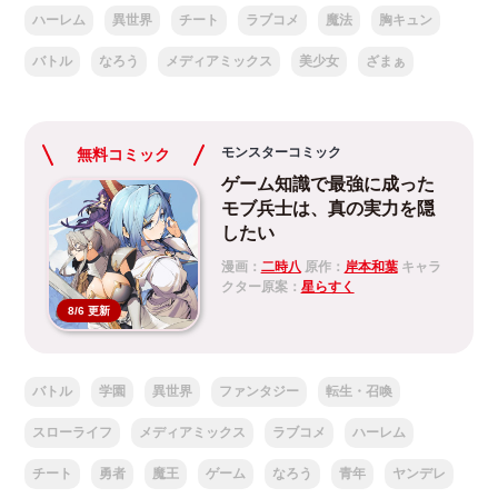
ハーレム
異世界
チート
ラブコメ
魔法
胸キュン
バトル
なろう
メディアミックス
美少女
ざまぁ
モンスターコミック
無料コミック
ゲーム知識で最強に成った
モブ兵士は、真の実力を隠
したい
漫画：
二時八
原作：
岸本和葉
キャラ
クター原案：
星らすく
8/6 更新
バトル
学園
異世界
ファンタジー
転生・召喚
スローライフ
メディアミックス
ラブコメ
ハーレム
チート
勇者
魔王
ゲーム
なろう
青年
ヤンデレ