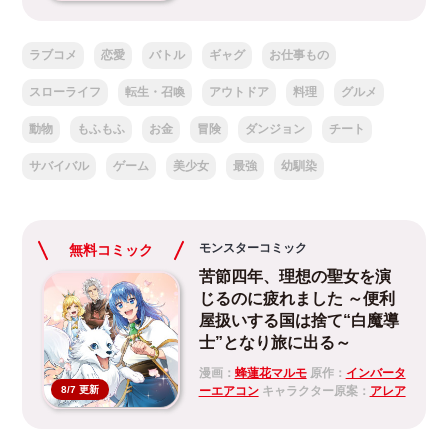
ラブコメ
恋愛
バトル
ギャグ
お仕事もの
スローライフ
転生・召喚
アウトドア
料理
グルメ
動物
もふもふ
お金
冒険
ダンジョン
チート
サバイバル
ゲーム
美少女
最強
幼馴染
モンスターコミック
無料コミック
苦節四年、理想の聖女を演
じるのに疲れました ～便利
屋扱いする国は捨て“白魔導
士”となり旅に出る～
漫画：
蜂蓮花マルモ
原作：
インバータ
ーエアコン
キャラクター原案：
アレア
8/7 更新