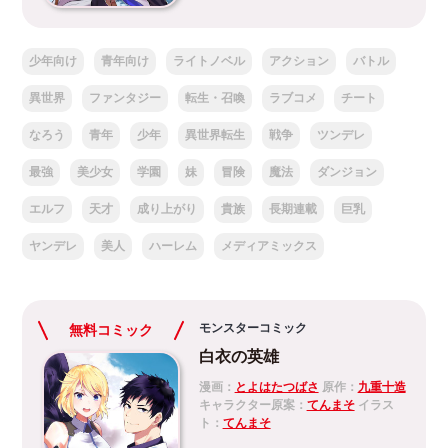
少年向け
青年向け
ライトノベル
アクション
バトル
異世界
ファンタジー
転生・召喚
ラブコメ
チート
なろう
青年
少年
異世界転生
戦争
ツンデレ
最強
美少女
学園
妹
冒険
魔法
ダンジョン
エルフ
天才
成り上がり
貴族
長期連載
巨乳
ヤンデレ
美人
ハーレム
メディアミックス
モンスターコミック
無料コミック
白衣の英雄
漫画：
とよはたつばさ
原作：
九重十造
キャラクター原案：
てんまそ
イラス
ト：
てんまそ