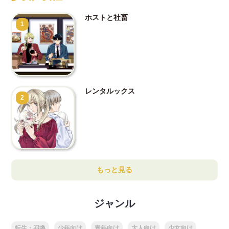
ホストと社畜
1
レンタルックス
2
もっと見る
ジャンル
転生・召喚
少年向け
青年向け
大人向け
少女向け