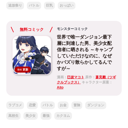
追放祭り
バトル
巨乳
おっぱい
モンスターコミック
無料コミック
世界で唯一ダンジョン最下
層に到達した男、美少女配
信者に晒される ～キャンプ
していただけなのに、なぜ
かバズり散らかしてるんで
すが～
8/4 更新
漫画：
巳波マコト
原作：
蒼見雛（ツギ
クルブックス）
キャラクター原案：
Aito
ラブコメ
恋愛
バトル
お金
冒険
ダンジョン
高校生
美少女
最強
カクヨム