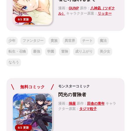
漫画：
GUNP
原作：
八神凪（ツギク
ル）
キャラクター原案：
リッター
8/3 更新
少年
ファンタジー
貴族
異世界
チート
魔法
転生・召喚
最強
学園
冒険
成り上がり
美少女
なろう
モンスターコミック
無料コミック
閃光の冒険者
漫画：
挿座
原作：
田舎の青年
キャラ
クター原案：
タジマ粒子
8/3 更新