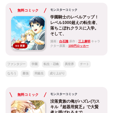
モンスターコミック
無料コミック
学園騎士のレベルアップ！
レベル1000超えの転生者、
落ちこぼれクラスに入学。
そして、
漫画：
白石識
原作：
三上康明
キャラ
クター原案：
100円ロッカー
8/3 更新
ファンタジー
学園
転生・召喚
異世界
チート
なろう
最強
同級生
成り上がり
モンスターコミック
無料コミック
没落貴族の俺がハズレ(?)ス
キル『超器用貧乏』で大賢
者と呼ばれるまで