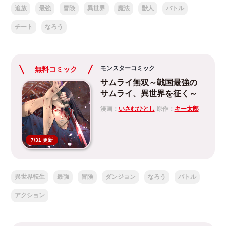
追放
最強
冒険
異世界
魔法
獣人
バトル
チート
なろう
モンスターコミック
無料コミック
サムライ無双～戦国最強の
サムライ、異世界を征く～
漫画：
いさむひとし
原作：
キー太郎
7/31 更新
異世界転生
最強
冒険
ダンジョン
なろう
バトル
アクション