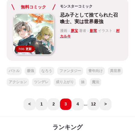
モンスターコミック
無料コミック
忌み子として捨てられた召
喚士、実は世界最強
漫画：
豚宝
著者：
影茸
イラスト：
村
カルキ
7/31 更新
バトル
最強
なろう
ファンタジー
青年向け
異世界
アクション
ツンデレ
成り上がり
妹
魔法
<
1
2
3
4
...
12
>
ランキング