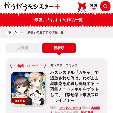
「最強」のおすすめ作品一覧
ホーム
「最強」のおすすめ作品一覧
人気順
新着順
モンスターコミック
無料コミック
ハズレスキル『ガチャ』で
追放された俺は、わがまま
幼馴染を絶縁し覚醒する ～
万能チートスキルをゲット
して、目指せ楽々最強スロ
ーライフ！～
8/4 更新
漫画：
ヱシカ/ショーゴ
原作：
木嶋隆
太
キャラクター原案：
卵の黄身