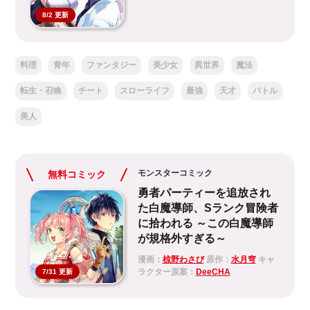
8/2 更新
料理
青年
ファンタジー
美少女
異世界
魔法
転生・召喚
チート
スローライフ
最強
天才
バトル
美人
モンスターコミック
無料コミック
勇者パーティーを追放され
た白魔導師、Sランク冒険者
に拾われる ～この白魔導師
が規格外すぎる～
漫画：
椋野わさび
原作：
水月穹
キャ
ラクター原案：
DeeCHA
7/31 更新