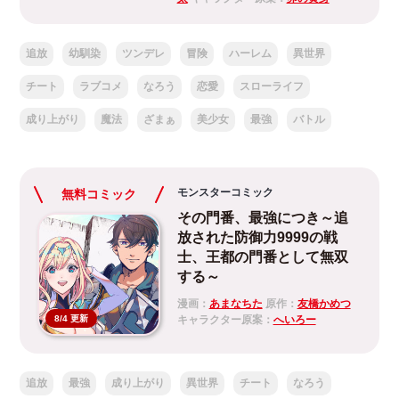
追放
幼馴染
ツンデレ
冒険
ハーレム
異世界
チート
ラブコメ
なろう
恋愛
スローライフ
成り上がり
魔法
ざまぁ
美少女
最強
バトル
モンスターコミック
無料コミック
その門番、最強につき～追
放された防御力9999の戦
士、王都の門番として無双
する～
漫画：
あまなちた
原作：
友橋かめつ
キャラクター原案：
へいろー
8/4 更新
追放
最強
成り上がり
異世界
チート
なろう