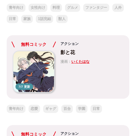
青年向け
女性向け
料理
グルメ
ファンタジー
人外
日常
家族
1話完結
獣人
アクション
無料コミック
影と花
漫画：
いくたはな
7/7 更新
青年向け
恋愛
ギャグ
百合
学園
日常
アクション
無料コミック