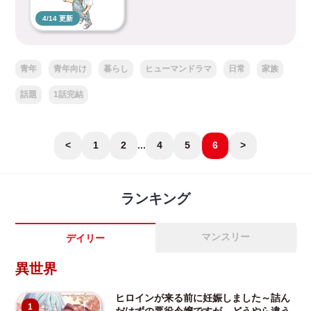
4/14 更新
青年
青年向け
暮らし
ヒューマンドラマ
日常
家族
話題
1話完結
<
1
2
...
4
5
6
>
ランキング
マンスリー
デイリー
異世界
ヒロインが来る前に妊娠しました～詰ん
1
だはずの悪役令嬢ですが、どうやら違う