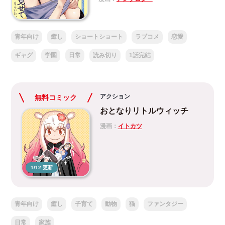
青年向け
癒し
ショートショート
ラブコメ
恋愛
ギャグ
学園
日常
読み切り
1話完結
アクション
無料コミック
おとなりリトルウィッチ
漫画：
イトカツ
1/12 更新
青年向け
癒し
子育て
動物
猫
ファンタジー
日常
家族