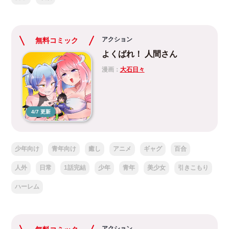
アクション
無料コミック
よくばれ！ 人間さん
漫画：
大石日々
4/7 更新
少年向け
青年向け
癒し
アニメ
ギャグ
百合
人外
日常
1話完結
少年
青年
美少女
引きこもり
ハーレム
アクション