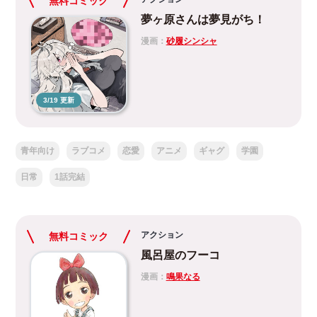
無料コミック
夢ヶ原さんは夢見がち！
漫画：
砂履シンシャ
3/19 更新
青年向け
ラブコメ
恋愛
アニメ
ギャグ
学園
日常
1話完結
アクション
無料コミック
風呂屋のフーコ
漫画：
鳴果なる