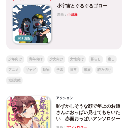
小宇宙とぐるぐるゴロー
漫画：
小田扉
1/23 更新
少年向け
青年向け
少女向け
女性向け
暮らし
癒し
アニメ
ギャグ
動物
学園
日常
家族
読み切り
1話完結
アクション
恥ずかしそうな顔で年上のお姉
さんにおっぱい見せてもらいた
い 赤面おっぱいアンソロジー
漫画：
アンソロジー