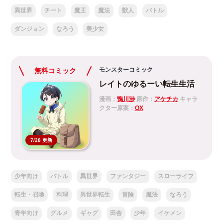
異世界
チート
魔王
魔法
獣人
バトル
ダンジョン
なろう
美少女
モンスターコミック
無料コミック
レイトのゆるーい転生生活
漫画：
鴨川渉
原作：
アケチカ
キャラ
クター原案：
OX
7/28 更新
少年向け
バトル
異世界
ファンタジー
スローライフ
転生・召喚
料理
異世界転生
冒険
魔法
なろう
青年向け
グルメ
ギャグ
田舎
少年
イケメン