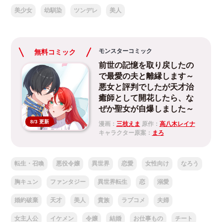
美少女
幼馴染
ツンデレ
美人
モンスターコミック
無料コミック
前世の記憶を取り戻したの
で最愛の夫と離縁します～
悪女と評判でしたが天才治
癒師として開花したら、な
ぜか聖女が自爆しました～
8/3 更新
漫画：
三枝えま
原作：
高八木レイナ
キャラクター原案：
まろ
転生・召喚
悪役令嬢
異世界
恋愛
女性向け
なろう
胸キュン
ファンタジー
異世界転生
恋
溺愛
婚約破棄
天才
美人
貴族
ラブコメ
夫婦
女主人公
イケメン
令嬢
結婚
お仕事もの
チート