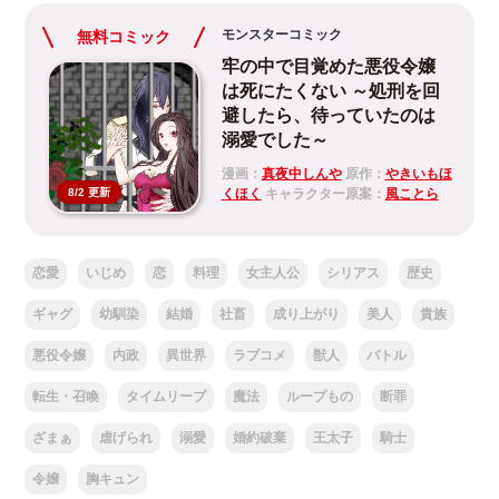
モンスターコミック
無料コミック
牢の中で目覚めた悪役令嬢
は死にたくない ～処刑を回
避したら、待っていたのは
溺愛でした～
漫画：
真夜中しんや
原作：
やきいもほ
くほく
キャラクター原案：
風ことら
8/2 更新
恋愛
いじめ
恋
料理
女主人公
シリアス
歴史
ギャグ
幼馴染
結婚
社畜
成り上がり
美人
貴族
悪役令嬢
内政
異世界
ラブコメ
獣人
バトル
転生・召喚
タイムリープ
魔法
ループもの
断罪
ざまぁ
虐げられ
溺愛
婚約破棄
王太子
騎士
令嬢
胸キュン