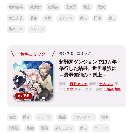
婚約破棄
美少女
幼馴染
王太子
騎士
悪女
女主人公
最強
令嬢
イケメン
美人
田舎
癒し
胸キュン
シリアス
モンスターコミック
無料コミック
超難関ダンジョンで10万年
修行した結果、世界最強に
～最弱無能の下剋上～
漫画：
日月アスカ
漫画：
七谷レン
原
作：
力水
キャラクター原案：
瑠奈璃亜
8/8 更新
追放
勇者
シリアス
絶望
ファンタジー
戦争
幼馴染
最強
冒険
成り上がり
美人
ハーレム