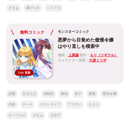
ざまぁ
虐げられ
シリアス
モンスターコミック
無料コミック
悪夢から目覚めた傲慢令嬢
はやり直しを模索中
漫画：
上原誠
原作：
もり（ツギクル）
キャラクター原案：
六原ミツヂ
7/26 更新
恋愛
女主人公
幼馴染
最強
双子
貴族
悪役令嬢
内政
チート
スローライフ
アラサー
なろう
ループもの
ざまぁ
王太子