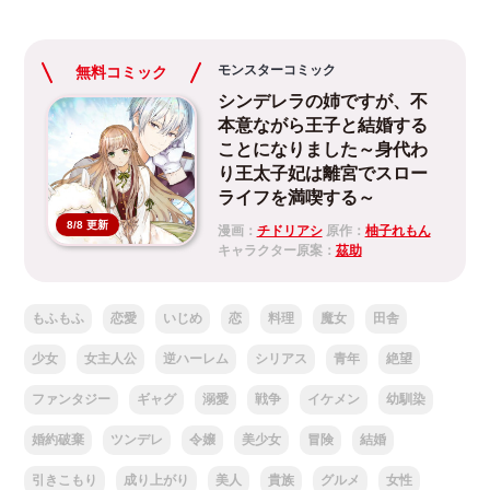
モンスターコミック
無料コミック
シンデレラの姉ですが、不
本意ながら王子と結婚する
ことになりました～身代わ
り王太子妃は離宮でスロー
ライフを満喫する～
8/8 更新
漫画：
チドリアシ
原作：
柚子れもん
キャラクター原案：
茲助
もふもふ
恋愛
いじめ
恋
料理
魔女
田舎
少女
女主人公
逆ハーレム
シリアス
青年
絶望
ファンタジー
ギャグ
溺愛
戦争
イケメン
幼馴染
婚約破棄
ツンデレ
令嬢
美少女
冒険
結婚
引きこもり
成り上がり
美人
貴族
グルメ
女性