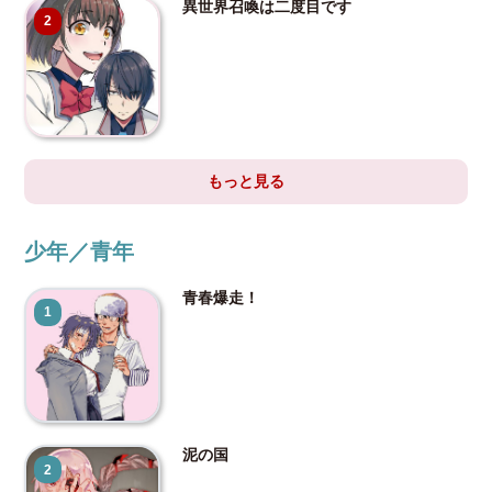
異世界召喚は二度目です
2
もっと見る
少年／青年
青春爆走！
1
泥の国
2