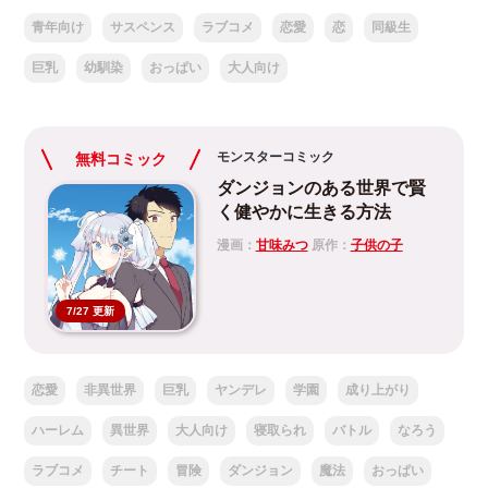
青年向け
サスペンス
ラブコメ
恋愛
恋
同級生
巨乳
幼馴染
おっぱい
大人向け
モンスターコミック
無料コミック
ダンジョンのある世界で賢
く健やかに生きる方法
漫画：
甘味みつ
原作：
子供の子
7/27 更新
恋愛
非異世界
巨乳
ヤンデレ
学園
成り上がり
ハーレム
異世界
大人向け
寝取られ
バトル
なろう
ラブコメ
チート
冒険
ダンジョン
魔法
おっぱい