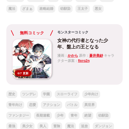
魔法
ざまぁ
政略結婚
幼馴染
王太子
悪女
モンスターコミック
無料コミック
女神の代行者となった少
年、盤上の王となる
漫画：
かから
原作：
蒼井美紗
キャラ
クター原案：
fixro2n
6/7 更新
歴史
ツンデレ
学園
スローライフ
少年向け
青年向け
恋愛
アクション
バトル
異世界
ファンタジー
長期連載
少年
青年
絶望
幼馴染
最強
美少女
美人
冒険
魔法
追放
ダンジョン