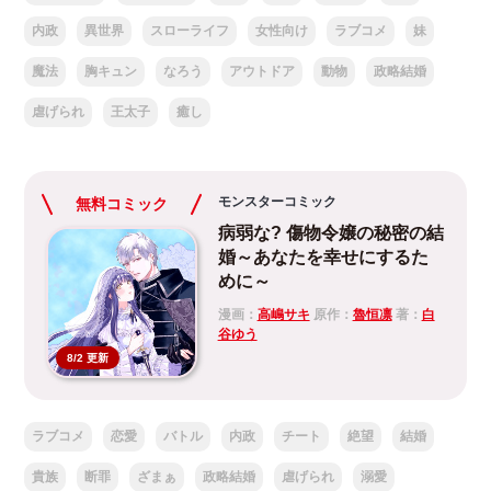
内政
異世界
スローライフ
女性向け
ラブコメ
妹
魔法
胸キュン
なろう
アウトドア
動物
政略結婚
虐げられ
王太子
癒し
モンスターコミック
無料コミック
病弱な? 傷物令嬢の秘密の結
婚～あなたを幸せにするた
めに～
漫画：
高嶋サキ
原作：
魯恒凛
著：
白
谷ゆう
8/2 更新
ラブコメ
恋愛
バトル
内政
チート
絶望
結婚
貴族
断罪
ざまぁ
政略結婚
虐げられ
溺愛