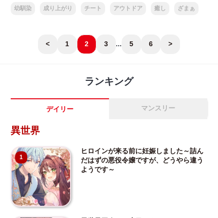
幼馴染
成り上がり
チート
アウトドア
癒し
ざまぁ
<
1
2
3
...
5
6
>
ランキング
マンスリー
デイリー
異世界
ヒロインが来る前に妊娠しました～詰ん
1
だはずの悪役令嬢ですが、どうやら違う
ようです～