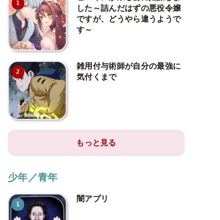
1
した～詰んだはずの悪役令嬢
ですが、どうやら違うようで
す～
雑用付与術師が自分の最強に
2
気付くまで
もっと見る
少年／青年
闇アプリ
1