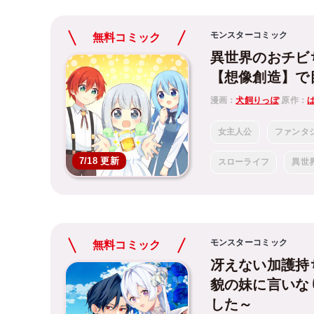
モンスターコミック
無料コミック
異世界のおチビ
【想像創造】で
漫画：
犬飼りっぽ
原作：
女主人公
ファンタ
7/18 更新
スローライフ
異世
モンスターコミック
無料コミック
冴えない加護持
貌の妹に言いな
した～