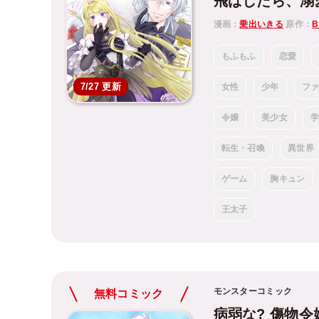
飛ばしたら、溺
漫画：
乗出いきる
原作：
B
もふもふ
恋愛
7/27 更新
女性
少年
フ
令嬢
美少女
転生・召喚
異世界
ゲーム
胸キュン
王太子
モンスターコミック
無料コミック
病弱な? 傷物