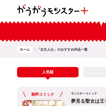
ホーム
「女主人公」のおすすめ作品一覧
人気順
モンスターコミック
無料コミック
夢見る聖女は王