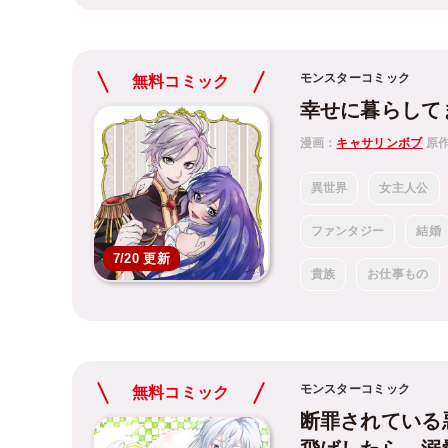
モンスターコミック
無料コミック
幸せに暮らして
漫画：
キャサリンボブ
原
異世界
女主人公
ファンタジー
結婚
7/20 更新
貴族
お仕事もの
モンスターコミック
無料コミック
断罪されている