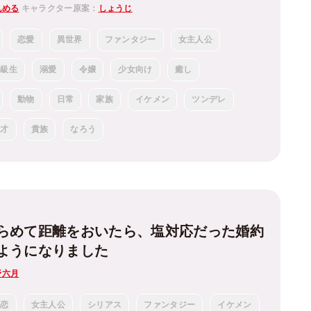
丸める
キャラクター原案：
しょうじ
恋愛
異世界
ファンタジー
女主人公
同級生
溺愛
令嬢
少女向け
癒し
動物
日常
家族
イケメン
ツンデレ
天才
貴族
なろう
らめて距離をおいたら、塩対応だった婚約
ようになりました
野六月
恋
女主人公
シリアス
ファンタジー
イケメン