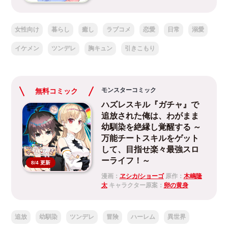
女性向け
暮らし
癒し
ラブコメ
恋愛
日常
溺愛
イケメン
ツンデレ
胸キュン
引きこもり
モンスターコミック
無料コミック
ハズレスキル『ガチャ』で
追放された俺は、わがまま
幼馴染を絶縁し覚醒する ～
万能チートスキルをゲット
して、目指せ楽々最強スロ
ーライフ！～
8/4 更新
漫画：
ヱシカ/ショーゴ
原作：
木嶋隆
太
キャラクター原案：
卵の黄身
追放
幼馴染
ツンデレ
冒険
ハーレム
異世界