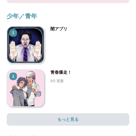
少年／青年
闇アプリ
1
青春爆走！
2
8/5 更新
もっと見る