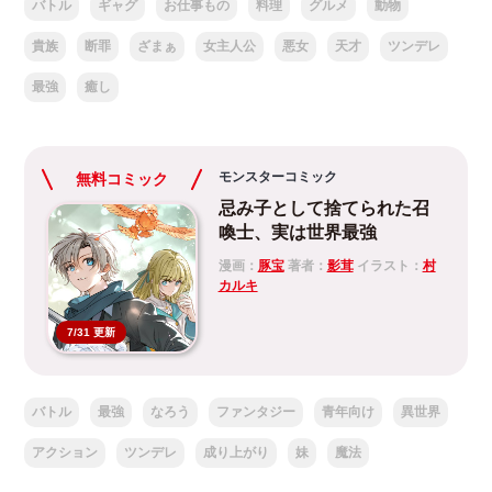
バトル
ギャグ
お仕事もの
料理
グルメ
動物
貴族
断罪
ざまぁ
女主人公
悪女
天才
ツンデレ
最強
癒し
モンスターコミック
無料コミック
忌み子として捨てられた召
喚士、実は世界最強
漫画：
豚宝
著者：
影茸
イラスト：
村
カルキ
7/31 更新
バトル
最強
なろう
ファンタジー
青年向け
異世界
アクション
ツンデレ
成り上がり
妹
魔法