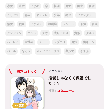
恋愛
追放
いじめ
恋
料理
魔女
田舎
勇者
シリアス
青年
ヤンデレ
少年
絶望
ファンタジー
溺愛
戦争
イケメン
幼馴染
ツンデレ
最強
冒険
ダンジョン
エルフ
天才
成り上がり
貴族
グルメ
ハーレム
異世界
チート
ラブコメ
魔法
胸キュン
バトル
なろう
メディアミックス
美少女
ざまぁ
アクション
無料コミック
溺愛じゃなくて保護でし
た！？
漫画：
コタニヨーコ
8/6 更新