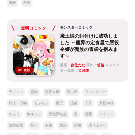
冒険
料理
モンスターコミック
無料コミック
魔王様の餌付けに成功しま
した ～魔界の定食屋で悪役
令嬢が魔族の胃袋を掴みま
す～
漫画：
赤佐たな
原作：
笛路
キャラク
ター原案：
犬月煙
8/1 更新
ラブコメ
恋愛
悪役令嬢
異世界
ファンタジー
転生・召喚
もふもふ
魔王
追放
人外
女性向け
なろう
胸キュン
異世界転生
恋
溺愛
イケメン
婚約破棄
獣人
令嬢
魔法
結婚
成り上がり