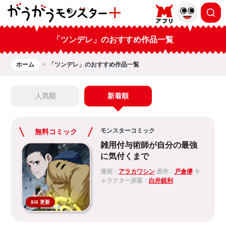
「ツンデレ」のおすすめ作品一覧
ホーム
「ツンデレ」のおすすめ作品一覧
人気順
新着順
モンスターコミック
無料コミック
雑用付与術師が自分の最強
に気付くまで
漫画：
アラカワシン
原作：
戸倉儚
キ
ャラクター原案：
白井鋭利
8/6 更新