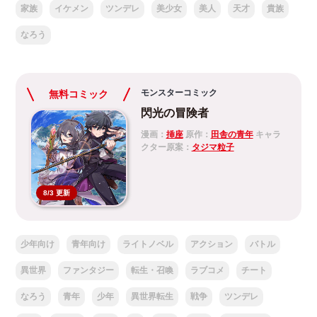
家族
イケメン
ツンデレ
美少女
美人
天才
貴族
なろう
モンスターコミック
無料コミック
閃光の冒険者
漫画：
挿座
原作：
田舎の青年
キャラ
クター原案：
タジマ粒子
8/3 更新
少年向け
青年向け
ライトノベル
アクション
バトル
異世界
ファンタジー
転生・召喚
ラブコメ
チート
なろう
青年
少年
異世界転生
戦争
ツンデレ