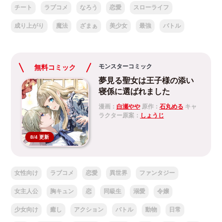
チート
ラブコメ
なろう
恋愛
スローライフ
成り上がり
魔法
ざまぁ
美少女
最強
バトル
モンスターコミック
無料コミック
夢見る聖女は王子様の添い
寝係に選ばれました
漫画：
白瀬やや
原作：
石丸める
キャ
ラクター原案：
しょうじ
8/4 更新
女性向け
ラブコメ
恋愛
異世界
ファンタジー
女主人公
胸キュン
恋
同級生
溺愛
令嬢
少女向け
癒し
アクション
バトル
動物
日常