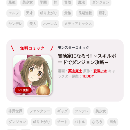
最強
美少女
学園
妹
冒険
魔法
ダンジョン
エルフ
天才
成り上がり
貴族
長期連載
巨乳
ヤンデレ
美人
ハーレム
メディアミックス
モンスターコミック
無料コミック
冒険家になろう! ～スキルボ
ードでダンジョン攻略～
漫画：
栗山廉士
原作：
萩鵜アキ
キャ
ラクター原案：
TEDDY
8/1 更新
非異世界
ファンタジー
ギャグ
ツンデレ
美少女
ダンジョン
成り上がり
チート
バトル
なろう
田舎