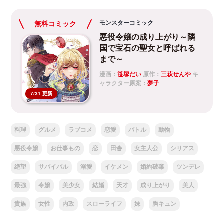
モンスターコミック
無料コミック
悪役令嬢の成り上がり～隣
国で宝石の聖女と呼ばれる
まで～
漫画：
笹塚だい
原作：
三萩せんや
キ
ャラクター原案：
夢子
7/31 更新
料理
グルメ
ラブコメ
恋愛
バトル
動物
悪役令嬢
お仕事もの
恋
田舎
女主人公
シリアス
絶望
サバイバル
溺愛
イケメン
婚約破棄
ツンデレ
最強
令嬢
美少女
結婚
天才
成り上がり
美人
貴族
女性
内政
スローライフ
妹
胸キュン