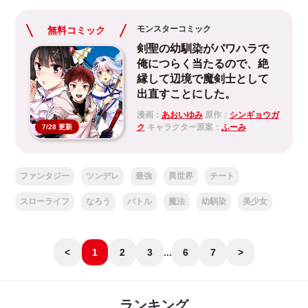
モンスターコミック
無料コミック
剣聖の幼馴染がパワハラで
俺につらく当たるので、絶
縁して辺境で魔剣士として
出直すことにした。
漫画：
あおいゆみ
原作：
シンギョウガ
ク
キャラクター原案：
ふーみ
7/28 更新
ファンタジー
ツンデレ
最強
異世界
チート
スローライフ
なろう
バトル
魔法
幼馴染
美少女
<
1
2
3
...
6
7
>
ランキング