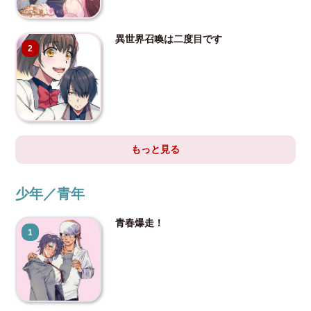
異世界召喚は二度目です
2
もっと見る
少年／青年
青春爆走！
1