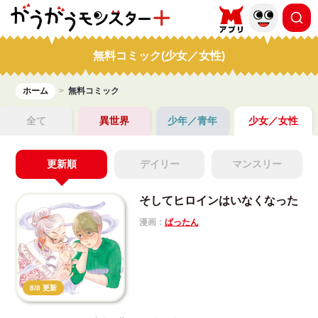
無料コミック(少女／女性)
ホーム
無料コミック
全て
異世界
少年／青年
少女／女性
更新順
デイリー
マンスリー
そしてヒロインはいなくなった
漫画：
ばったん
8/8 更新