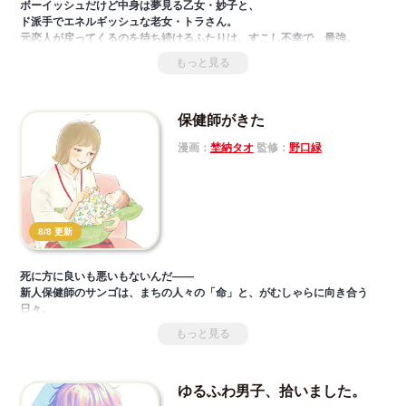
ボーイッシュだけど中身は夢見る乙女・妙子と、
ド派手でエネルギッシュな老女・トラさん。
元恋人が戻ってくるのを待ち続けるふたりは、すこし不幸で、最強。
もっと見る
せつない想いを抱きしめ合う、年の差50歳のシスターフッド・ストーリ
ー。
保健師がきた
漫画：
埜納タオ
監修：
野口緑
8/8 更新
死に方に良いも悪いもないんだ――
新人保健師のサンゴは、まちの人々の「命」と、がむしゃらに向き合う
日々。
17歳の若年妊婦や認知症のおばあちゃん、介護に明け暮れる家族、「誰ひ
もっと見る
とり取りこぼさない」を目標に奔走する彼女が目にする喜びと絶望と
は…!?
命のはじまりとおわり、その現実と戦う保健師の“泣けて優しく沁みる”お
ゆるふわ男子、拾いました。
仕事漫画。