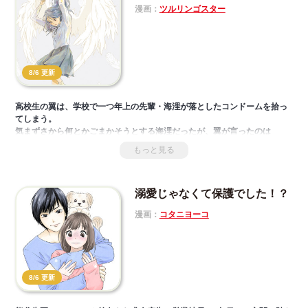
漫画：
ツルリンゴスター
8/6 更新
高校生の翼は、学校で一つ年上の先輩・海浬が落としたコンドームを拾っ
てしまう。
気まずさから何とかごまかそうとする海浬だったが、翼が言ったのは
「先輩はコンドームは袋のまま鞄に入れちゃだめって知ってますか…？」
もっと見る
だった。
まわりの空気を読んでNOと言えない海浬と、まわりと自分のNOを大切に
する翼。
溺愛じゃなくて保護でした！？
正反対なふたりと、それを見守る大人たちの、NOをめぐる物語。
漫画：
コタニヨーコ
8/6 更新