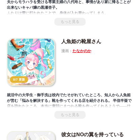
夫からモラハラを受ける専業主婦の八代玲と、事情があり家に帰ることが
出来ないキャバ嬢の黒瀬杏子。
ふたりは雷に打たれたことで、身体が入れ替わってしまう。
お互いが自分の人生に不満を抱えていたことから、入れ替わり生活を送る
もっと見る
ことになって―――。
突然、自分以外の人生を生きることになったふたりの行く先とは――！？
人魚姫の靴屋さん
漫画：
たなかのか
8/7 更新
就活中の大学生・御手洗は校内でたそがれていたところ、知人から人魚姫
が営む「悩みを解決する」靴を作ってくれる店を紹介される。 半信半疑で
店を訪れたところ、本当に童話にまつわる靴を作ってくれるようで――!?
もっと見る
彼女はNOの翼を持っている