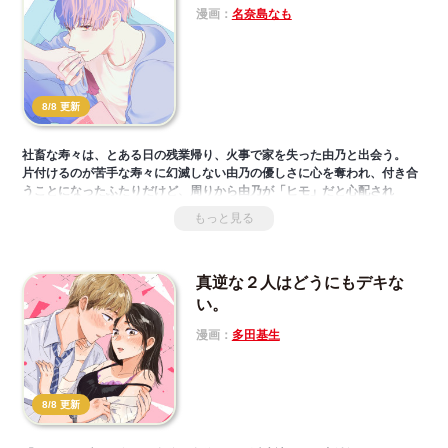
漫画：
名奈島なも
8/8 更新
社畜な寿々は、とある日の残業帰り、火事で家を失った由乃と出会う。
片付けるのが苦手な寿々に幻滅しない由乃の優しさに心を奪われ、付き合
うことになったふたりだけど、周りから由乃が「ヒモ」だと心配され
て…！？
もっと見る
真逆な２人はどうにもデキな
い。
漫画：
多田基生
8/8 更新