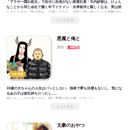
「アラサー隠れ処女」で自分に自信がない派遣社員・天内紗智は、ひょん
なことから同じ会社で働く年下イケメン・永津俊洋と親しくなる。実は彼
もまたとある「性の悩み」を持っており、女性と深い仲になった経験がな
かった。
もっと見る
不器用で自信がない「陰キャ」と人懐っこくまっすぐな「陽キャ」。
一見正反対な２人による、心とカラダを疼かせる凸凹ラブコメ！
悪魔と俺と
漫画：
黒江S介
8/8 更新
28歳の大ちゃんの人生はパッとしない。独身で夢も目標もないし、気にな
るあの子は彼氏持ちだったし…。
他とちょっぴり違うのは、家に悪魔が住み着いてること。
人間をそそのかしたり悪さをするでもなく、「プラごみは分別してや」と
もっと見る
か実家の母親みたいなことばかり言ってくる。
関西弁オカンな悪魔とフツーの成人男性の、温かくて愛おしい日常。
文豪のおやつ