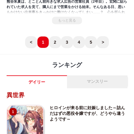
熊谷朱夏は、とことん前向きな求人広告の営業社員（2年目）。玄関に貼ら
れていた求人を見て、隣人にまで営業をかける始末。そんなある日、思い
もかけない出来事をきっかけに働けなくなってしまい……？ 心を折られ
た女子に訪れた、最高限度の「保護」ライフが始まる！
もっと見る
<
1
2
3
4
5
>
ランキング
マンスリー
デイリー
異世界
ヒロインが来る前に妊娠しました～詰ん
1
だはずの悪役令嬢ですが、どうやら違う
ようです～