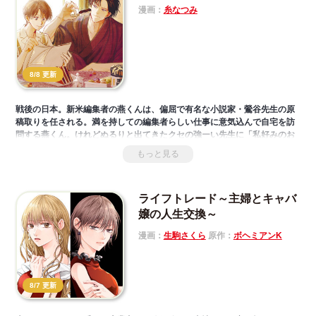
漫画：
糸なつみ
8/8 更新
戦後の日本。新米編集者の燕くんは、偏屈で有名な小説家・鶯谷先生の原
稿取りを任される。満を持しての編集者らしい仕事に意気込んで自宅を訪
問する燕くん。けれどぬるりと出てきたクセの強ーい先生に「私好みのお
やつを買って来なければ、原稿は渡せない」と追い払われ…。
もっと見る
ライフトレード～主婦とキャバ
嬢の人生交換～
漫画：
生駒さくら
原作：
ボヘミアンK
8/7 更新