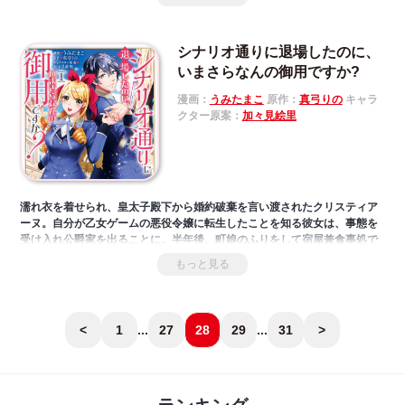
シナリオ通りに退場したのに、
いまさらなんの御用ですか?
漫画：
うみたまこ
原作：
真弓りの
キャラ
クター原案：
加々見絵里
濡れ衣を着せられ、皇太子殿下から婚約破棄を言い渡されたクリスティア
ーヌ。自分が乙女ゲームの悪役令嬢に転生したことを知る彼女は、事態を
受け入れ公爵家を出ることに。半年後、町娘のふりをして宿屋兼食事処で
働く彼女のもとへ、皇太子殿下がやってきた! 冤罪も晴れ邸に戻ったクリ
もっと見る
スティアーヌは、お世話になった下町のみんなに恩返しをするため、市井
官を目指すが……!?
<
1
...
27
28
29
...
31
>