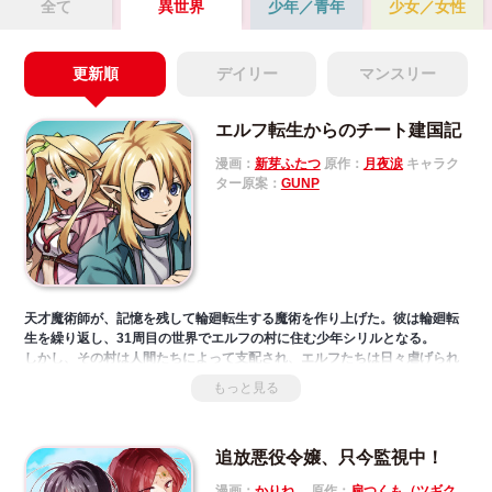
全て
異世界
少年／青年
少女／女性
Mute
更新順
デイリー
マンスリー
エルフ転生からのチート建国記
漫画：
新芽ふたつ
原作：
月夜涙
キャラク
ター原案：
GUNP
天才魔術師が、記憶を残して輪廻転生する魔術を作り上げた。彼は輪廻転
生を繰り返し、31周目の世界でエルフの村に住む少年シリルとなる。
しかし、その村は人間たちによって支配され、エルフたちは日々虐げられ
ていた。
もっと見る
幼馴染の少女ルシエを救うため、あらゆる種族が共存する理想の国家を作
るため、天才魔術師が今、立ち上がる!!
追放悪役令嬢、只今監視中！
漫画：
かりね。
原作：
扇つくも（ツギク