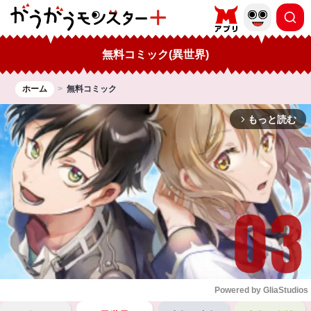
無料コミック(異世界)
ホーム
無料コミック
もっと読む
arrow_forward_ios
Powered by 
GliaStudios