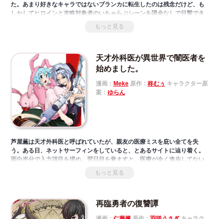
た。あまり好きなキャラではないブランカに転生したのは残念だけど、も
しかしてヒロインと攻略対象者のいちゃらぶシーンを課金なしで目撃でき
るかも！？攻略対象との恋をゲーム以上に盛り上げるため、全力でヒロイ
もっと見る
ンへの意地悪するも、何故か恋が進展する様子はなくて……。
悪役令嬢の全力ラブコメディ、遂に開幕！
天才外科医が異世界で闇医者を
始めました。
漫画：
Meke
原作：
柊むぅ
キャラクター原
案：
ゆらん
芦屋薫は天才外科医と呼ばれていたが、親友の医療ミスを庇い全てを失
う。ある日、ネットサーフィンをしていると、とあるサイトに辿り着く。
面白半分で入力項目を埋め、翌日目を覚ますと、医療が全く進歩してない
異世界に飛ばされていた。しかもサイトで入力したステータスが、そのま
もっと見る
ま反映されていたのだ。彼は現代医学と回復魔法を駆使し、新たな人生を
異世界でやり直す！「小説家になろう」発、異世界医療ファンタジー。
再臨勇者の復讐譚
漫画：
仁藤楓
原作：
羽咲うさぎ
キャラク