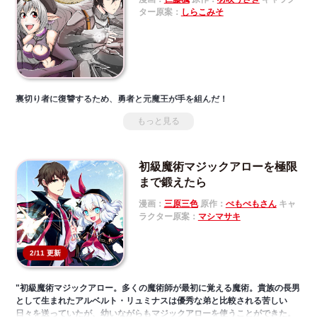
ター原案：
しらこみそ
裏切り者に復讐するため、勇者と元魔王が手を組んだ！
もっと見る
初級魔術マジックアローを極限
まで鍛えたら
漫画：
三原三色
原作：
ぺもぺもさん
キャ
ラクター原案：
マシマサキ
2/11 更新
"初級魔術マジックアロー。多くの魔術師が最初に覚える魔術。貴族の長男
として生まれたアルベルト・リュミナスは優秀な弟と比較される苦しい
日々を送っていたが、幼いながらもマジックアローを使うことができた。