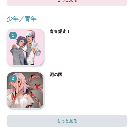
少年／青年
青春爆走！
1
泥の国
2
もっと見る