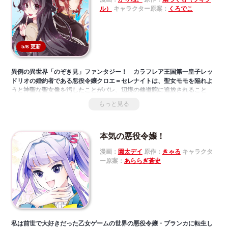
ル）
キャラクター原案：
くろでこ
5/6 更新
異例の異世界「のぞき見」ファンタジー！ カラフレア王国第一皇子レッ
ドリオの婚約者である悪役令嬢クロエ＝セレナイトは、聖女モモを陥れよ
うと神聖な聖女像を汚したことがバレ、辺境の修道院に追放されること
に。もともとクロエを嫌っていたレッドリオはこれを喜んだが、改心した
もっと見る
ら再びクロエが戻ってきてしまうという。「そんなことは絶対させない
ぞ！」と魔法でクロエを徹底監視することにしたレッドリオだが、クロエ
は予想外の行動で……？
本気の悪役令嬢！
漫画：
園太デイ
原作：
きゃる
キャラクタ
ー原案：
あららぎ蒼史
私は前世で大好きだった乙女ゲームの世界の悪役令嬢・ブランカに転生し