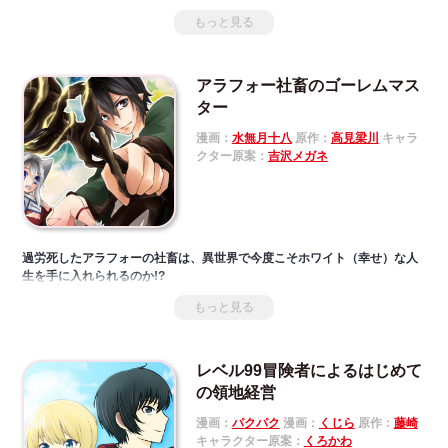
自身の才能を信じて魔術学院に進むも、それ以外の魔術を何も習得できな
もっと見る
かった。失望した両親に見捨てられたアルベルトだが、諦めずにマジック
アローを磨き続ける。
それから十年。学院の入試を受けようとする白髪の少女ローラと出会い、
アラフォー社畜のゴーレムマス
止まっていたアルベルトの運命が動き始める――！使える魔術の数こそが
実力とみなされる世界で常識はずれのマジックアローだけで成り上がって
ター
いく英雄の物語。ここに開幕！"
漫画：
水無月十八
原作：
高見梁川
キャラ
クター原案：
吉沢メガネ
過労死したアラフォーの社畜は、異世界で今度こそホワイト（幸せ）な人
生を手に入れられるのか!?
もっと見る
レベル99冒険者によるはじめて
の領地経営
漫画：
パクパク
漫画：
くじら
原作：
藤崎
キャラクター原案：
くろかわ