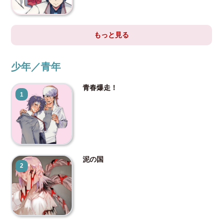
もっと見る
少年／青年
青春爆走！
1
泥の国
2