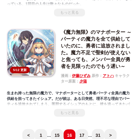
っている。1回目の人生は散々なものだった。
聖女を輩出する名門・シャルリエ伯爵家に生まれながら魔力量が少なく、
もっと見る
見た目が美しいだけのエステルは『顔だけ聖女』と揶揄された。
しまいには欲深い義妹に聖女の座を奪われ辺境の地へ送られることにな
り、その道中、何者かに殺害されてしまったのだ。
《魔力無限》のマナポーター ～
……でも、2度目の人生も困ったもので、冷酷だった公爵様がなぜか甘い言
葉を囁くようになっていて、好きとかかわいいとか慣れない言葉をたくさ
パーティの魔力を全て供給して
ん浴びせてきて――？
いたのに、勇者に追放されまし
た。魔力不足で聖剣が使えない
と焦っても、メンバー全員が勇
者を見限ったのでもう遅い～
5/12 更新
漫画：
伊藤ひずみ
原作：
アトハ
キャラク
ター原案：
夕薙
生まれ持った無限の魔力で、マナポーターとして勇者パーティ全員の魔力
供給を担ってきたイシュア。だが彼は、ある日突然、理不尽な理由でパー
ティを追放されてしまう。落胆するイシュアのもとに、彼を追ってきたパ
ーティ仲間の聖女アリアの姿が。実は追放は勇者の独断で、彼女はイシュ
もっと見る
アが自分たちを見捨てたと思い、連れ戻しに来たのだった。真実を知った
アリアはパーティ脱退を決意し、イシュアは彼女と二人で旅を始めること
になる。追放された最強マナポーターと、彼を追放した勇者。二人の対照
的な冒険が今始まる!!
<
1
...
15
16
17
...
31
>