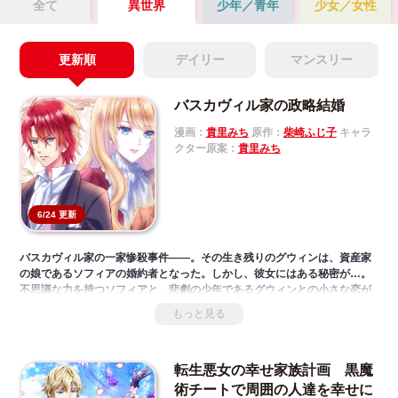
全て
異世界
少年／青年
少女／女性
Mute
更新順
デイリー
マンスリー
バスカヴィル家の政略結婚
漫画：
貴里みち
原作：
柴崎ふじ子
キャラ
クター原案：
貴里みち
6/24 更新
バスカヴィル家の一家惨殺事件――。その生き残りのグウィンは、資産家
の娘であるソフィアの婚約者となった。しかし、彼女にはある秘密が…。
不思議な力を持つソフィアと、悲劇の少年であるグウィンとの小さな恋が
芽生えるのか。そして事件の真相に辿り着けることができるのか？
もっと見る
転生悪女の幸せ家族計画 黒魔
術チートで周囲の人達を幸せに