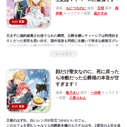
漫画：
もにつなのに
漫画：
壬明
原作：
桜
井悠
キャラクター原案：
凪かすみ
5/25 更新
王太子に婚約破棄され捨てられた瞬間、公爵令嬢レティーシアは料理好き
ＯＬだった前世を思い出す。国外追放も同然に女嫌いで有名な銀狼王グレ
ンリードの元へお飾りの王妃として赴くことになった彼女は、もふもふ達
に囲まれた離宮で、マイペースな毎日を過ごす。だがある日、美しい銀の
もっと見る
狼と出会い餌付けして以来、グレンリードの態度が徐々に変化してい
き……。コミカライズ決定！ 料理を愛する悪役令嬢のもふもふスローラ
イフ、ここに開幕！
顔だけ聖女なのに、死に戻った
本作品の作画につきまして、もにつなのに先生から、壬明先生に変更とな
りました。これに伴い、第６話（１）～（３）は、壬明先生の作画に変更
ら冷酷だった公爵様の本音が甘
をさせていただいております。引き続き本作品をお楽しみください。
すぎます！
漫画：
春乃まい
原作：
一分咲
キャラクタ
ー原案：
八美☆わん
5/15 更新
王都のはずれ、白いレンガが目立つかわいいカフェ。
このカフェを営むシャルリエ伯爵家令嬢のエステルは今、2度目の人生を送