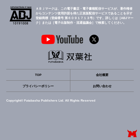
ＡＢＪマークは、この電子書店・電子書籍配信サービスが、著作権者
からコンテンツ使用許諾を得た正規版配信サービスであることを示す
登録商標（登録番号 第６０９１７１３号）です。詳しくは［ABJマー
ク］または［電子出版制作・流通協議会］で検索してください。
TOP
会社概要
プライバシーポリシー
お問い合わせ
Copyright© Futabasha Publishers Ltd. All Rights Reserved