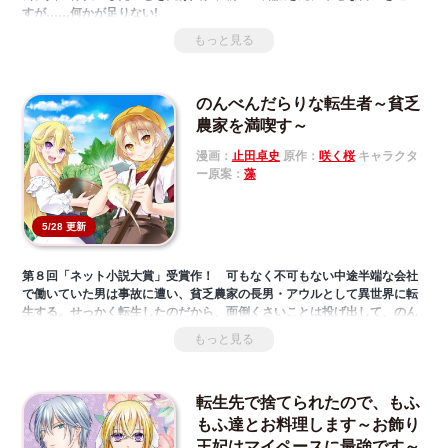
すが……何かが足りない!
しかしとあるお茶会に参加し、その声を聞いた瞬間わかったーー
もっと見る
「ここは前世で一番やりこんだ乙女ゲームの世界! そしてその声は、私の最
推しアレン様!!!」
足りないもの＝推しへの愛を取り戻した彼女は、自分がこの世界のモブで
のんべんだらりな転生者～貧乏
あることも同時に理解。これからアレン様の成長をモブとして見守れるな
んて……! と思っていたら、アレン様から婚約を申し込まれてーー!?推し愛
農家を満喫す～
が強すぎるヲタ令嬢×クールなはずの最推しの、溺愛推し活ラブコメ!
漫画：
止田卓史
原作：
咲く桜
キャラクタ
原作：『異世界転生したらモブだったので、推しの声を堪能したいと思い
ー原案：
藻
ます』（Ｍノベルスｆ）
5/28 更新
第８回「ネット小説大賞」受賞作！ 可もなく不可もない中途半端な会社
で働いていた男は事故に遭い、貧乏農家の長男・アウルとして異世界に転
生する。せっかく転生したのだから、面倒くさいことは投げ出して、のん
べんだらりと暮らしたい。そう心に誓った彼は、現代知識と魔法をフル活
もっと見る
用して悠々自適な田舎暮らしを満喫する。しかし、アウルが作りだしたク
ッキーや化粧品は瞬く間に異世界中で大流行し、アウルを抱え込もうとす
る貴族たちが動き出す――。「小説家になろう」発スローライフファンタ
転生先で捨てられたので、もふ
ジー第１弾！！
もふ達とお料理します～お飾り
王妃はマイペースに最強です～