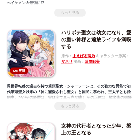
べイケメン＆最強に!?
もっと見る
ハリボテ聖女は幼女になり、愛
の重い神様と追放ライフを満喫
する
原作：
まえばる蒔乃
キャラクター原案：
ザネリ
漫画：
恭屋鮎美
6/8 更新
異世界転移の過去を持つ筆頭聖女・シャーレーンは、その強力な異能で初
代筆頭聖女以来の『神に寵愛されし聖女』と国民に慕われ、王太子とも婚
約中。だがその経歴は、実は全て真っ赤な嘘！ その正体は、歓楽街の娼婦
と闇薬師の子に生まれ、教会に売られた""がらっぱち娘""だった。嘘
もっと見る
の""ハリボテ""を次席聖女ルルミヤに暴かれ「婚約破棄」の上に冤罪の淫
行で囚われたその夜、シャーレーンは何者かに惨殺されてしまう。「助け
て、神サマ！」
女神の代行者となった少年、盤
目が覚めると、シャーレーンは見知らぬ部屋で妖艶な黒髪の美青年に微笑
みかけられていた。「俺を覚えていないのか？ 何度も共に夜を過ごした
上の王となる
のに」「……もしかして、神サマ？」さらに、シャーレーンの身体は、な