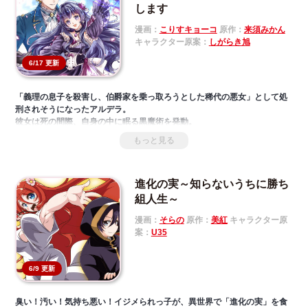
します
漫画：
こりすキョーコ
原作：
来須みかん
キャラクター原案：
しがらき旭
6/17 更新
「義理の息子を殺害し、伯爵家を乗っ取ろうとした稀代の悪女」として処
刑されそうになったアルデラ。
彼女は死の間際、自身の中に眠る黒魔術を発動。
アルデラを陥れた真犯人を探すため、夫のクリスを黒魔術で操ろうとする
もっと見る
が──
洗脳したと思っていたら、実はただの溺愛だった!?
すれ違いから始まるラブファンタジー、開幕!
進化の実～知らないうちに勝ち
組人生～
漫画：
そらの
原作：
美紅
キャラクター原
案：
U35
6/9 更新
臭い！汚い！気持ち悪い！イジメられっ子が、異世界で「進化の実」を食