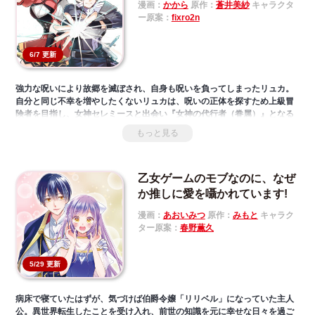
漫画：
かから
原作：
蒼井美紗
キャラクタ
ぜか８歳《シャルテ》になっていて……！ 『ハリボテ聖女』が蛇神様に溺
ー原案：
fixro2n
愛されながら新たな人生を歩き出すラブ・ファンタジー。
6/7 更新
強力な呪いにより故郷を滅ぼされ、自身も呪いを負ってしまったリュカ。
自分と同じ不幸を増やしたくないリュカは、呪いの正体を探すため上級冒
険者を目指し、女神セレミースと出会い『女神の代行者（眷属）』となる
ことを決意する。
もっと見る
女神の眷属となった少年が神々の謀略渦巻く世界を、仲間と共に駆け巡る
冒険ファンタジーが開幕する!!
乙女ゲームのモブなのに、なぜ
か推しに愛を囁かれています!
漫画：
あおいみつ
原作：
みもと
キャラク
ター原案：
春野薫久
5/29 更新
病床で寝ていたはずが、気づけば伯爵令嬢「リリベル」になっていた主人
公。異世界転生したことを受け入れ、前世の知識を元に幸せな日々を過ご